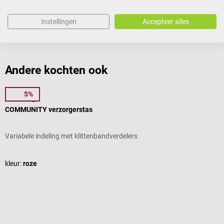
Instellingen
Accepteer alles
Reviews
Andere kochten ook
5%
Elite Bags
D
COMMUNITY verzorgerstas
M
Variabele indeling met klittenbandverdelers
H
G
kleur:
roze