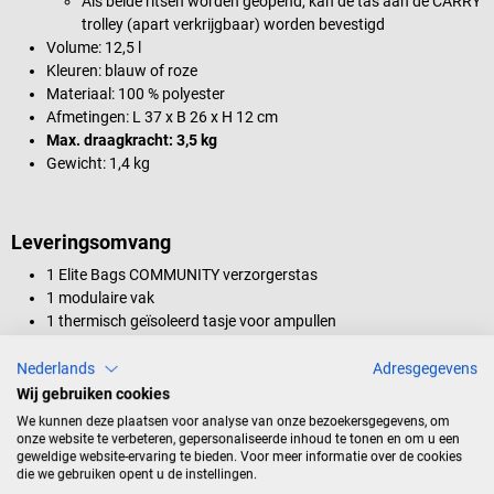
Als beide ritsen worden geopend, kan de tas aan de CARRY
trolley (apart verkrijgbaar) worden bevestigd
Volume: 12,5 l
Kleuren: blauw of roze
Materiaal: 100 % polyester
Afmetingen: L 37 x B 26 x H 12 cm
Max. draagkracht: 3,5 kg
Gewicht: 1,4 kg
Leveringsomvang
1 Elite Bags COMMUNITY verzorgerstas
1 modulaire vak
1 thermisch geïsoleerd tasje voor ampullen
1 GEL coldpack
1 CONBIOS naaldcontainer
Nederlands
Adresgegevens
Wij gebruiken cookies
We kunnen deze plaatsen voor analyse van onze bezoekersgegevens, om
De afgebeelde toebehoren zijn niet bij de levering inbegrepen.
onze website te verbeteren, gepersonaliseerde inhoud te tonen en om u een
geweldige website-ervaring te bieden. Voor meer informatie over de cookies
die we gebruiken opent u de instellingen.
Productidentificatie