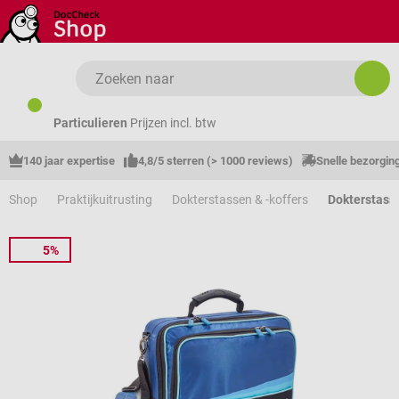
Ga naar de hoofdinhoud
Particulieren
Prijzen incl. btw
140 jaar expertise
4,8/5 sterren (> 1000 reviews)
Snelle bezorgin
Shop
Praktijkuitrusting
Dokterstassen & -koffers
Dokterstass
5%