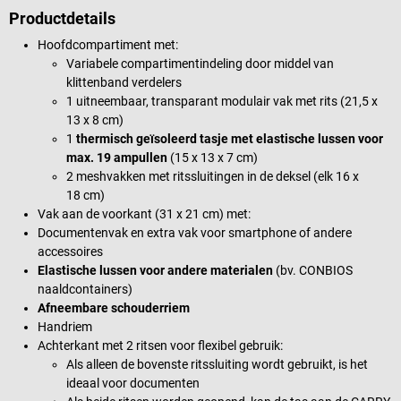
Productdetails
Hoofdcompartiment met:
Variabele compartimentindeling door middel van
klittenband verdelers
1 uitneembaar, transparant modulair vak met rits (21,5 x
13 x 8 cm)
1
thermisch geïsoleerd tasje met elastische lussen voor
max. 19 ampullen
(15 x 13 x 7 cm)
2 meshvakken met ritssluitingen in de deksel (elk 16 x
18 cm)
Vak aan de voorkant (31 x 21 cm) met:
Documentenvak en extra vak voor smartphone of andere
accessoires
Elastische lussen voor andere materialen
(bv. CONBIOS
naaldcontainers)
Afneembare schouderriem
Handriem
Achterkant met 2 ritsen voor flexibel gebruik:
Als alleen de bovenste ritssluiting wordt gebruikt, is het
ideaal voor documenten