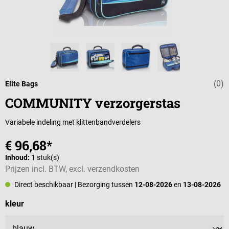
(0)
Gemiddelde wa
Elite Bags
COMMUNITY verzorgerstas
Variabele indeling met klittenbandverdelers
€ 96,68*
Inhoud:
1 stuk(s)
Prijzen incl. BTW, excl. verzendkosten
Direct beschikbaar
| Bezorging tussen
12-08-2026
en
13-08-2026
Selecteer
kleur