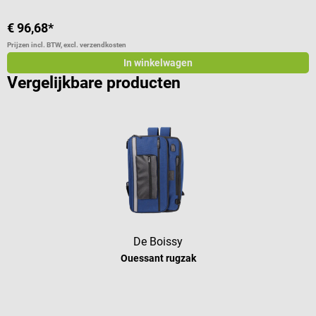
€ 96,68*
€
Prijzen incl. BTW, excl. verzendkosten
Pr
In winkelwagen
Vergelijkbare producten
De Boissy
Ouessant rugzak