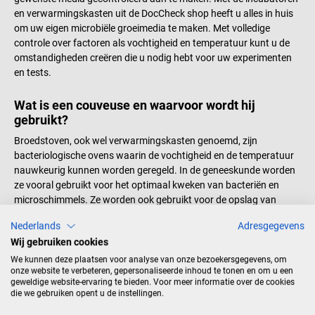
en verwarmingskasten uit de DocCheck shop heeft u alles in huis
om uw eigen microbiële groeimedia te maken. Met volledige
controle over factoren als vochtigheid en temperatuur kunt u de
omstandigheden creëren die u nodig hebt voor uw experimenten
en tests.
Wat is een couveuse en waarvoor wordt hij
gebruikt?
Broedstoven, ook wel verwarmingskasten genoemd, zijn
bacteriologische ovens waarin de vochtigheid en de temperatuur
nauwkeurig kunnen worden geregeld. In de geneeskunde worden
ze vooral gebruikt voor het optimaal kweken van bacteriën en
microschimmels. Ze worden ook gebruikt voor de opslag van
micro-organismen in bloed- en celculturen.
Nederlands
Adresgegevens
De vochtigheid en de temperatuur van het medium zijn bepalende
Wij gebruiken cookies
factoren voor de groei van micro-organismen. Onder de verkeerde
We kunnen deze plaatsen voor analyse van onze bezoekersgegevens, om
omstandigheden groeien ze heel langzaam of helemaal niet. Als
onze website te verbeteren, gepersonaliseerde inhoud te tonen en om u een
men bijvoorbeeld een bacteriële infectie in een monster wil
geweldige website-ervaring te bieden. Voor meer informatie over de cookies
opsporen, moet het monster worden opgeslagen onder optimale
die we gebruiken opent u de instellingen.
omstandigheden voor de betrokken bacteriën, zodat deze in een