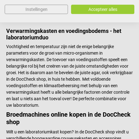
gunstige omgeving kunnen groeien. Klimaattestkamers in
Instellingen
Accepteer alles
laboratoria kunnen deze ideale omstandigheden garanderen. Zo
kunt u uw onderzoek naar de bacterie snel en succesvol uitvoeren.
Verwarmingskasten en voedingsbodems - het
laboratoriumduo
Vochtigheid en temperatuur zijn niet de enige belangrijke
parameters voor de groei van micro-organismen in
verwarmingskasten. De toevoer van voedingsstoffen speelt een
belangrijke rol bij het creëren van de juiste omstandigheden voor
groei. Het is daarom aan te bevelen de juiste agar, ook verkrijgbaar
in de DocCheck shop, in huis te hebben. Met voldoende
voedingsstoffen en klimaatbeheersing met behulp van een
verwarmingskast heeft u alle belangrijke factoren onder controle
en laat u niets aan het toeval over! De perfecte combinatie voor
uw laboratorium.
Broedmachines online kopen in de DocCheck
shop
Wilt u een laboratoriumkast kopen? In de DocCheck shop vindt u
verschillende hoogwaardige couveusekasten en accessoires