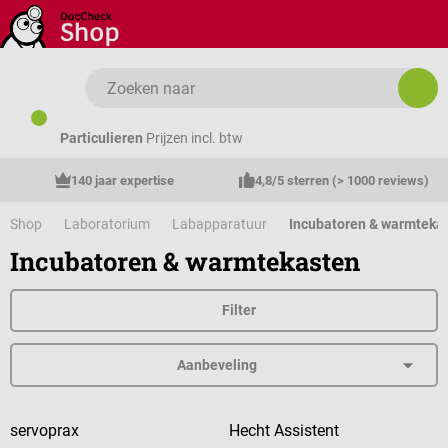
Ga naar de hoofdinhoud
Particulieren
Prijzen incl. btw
140 jaar expertise
4,8/5 sterren (> 1000 reviews)
Shop
Laboratorium
Labapparatuur
Incubatoren & warmteka
Incubatoren & warmtekasten
Filter
servoprax
Hecht Assistent