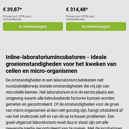
standaardformaat (76 x 26 mm)
€ 39,87*
€ 314,48*
Verwijderbaar rooster Zwart
oppervlak voor goede
Prijzen incl. BTW, excl.
Prijzen incl. BTW, excl.
verzendkosten
verzendkosten
zichtbaarheid van de preparaten
In winkelwagen
In winkelwagen
Robuuste technologie Eenvoudig
te reinigen Materiaal (behuizing):
gelakt aluminium Afmetingen: ca.
L 40 x B 18,6 x H 10,5 cm
Gewicht: ca. 1,5 kg Technische
Inline-laboratoriumincubatoren - Ideale
details Verwarmingstemperatuur:
groeiomstandigheden voor het kweken van
kamertemperatuur tot max. +
100 °C Verwarmingselement:
cellen en micro-organismen
verwarmingsfolie Vermogen:
De omstandigheden in een laboratorium betekenen niet
max. 150 W Voeding: 230 V,
noodzakelijkerwijs steriele omstandigheden die vrij zijn van
50/60 Hz Leveringso
microbiële kiemen. Het laboratorium is in de eerste plaats een
omgeving waarin alle beïnvloedende factoren kunnen worden
gemeten en gecontroleerd. Of de omstandigheden voor de groei
van micro-organismen al dan niet gunstig zijn, hangt uitsluitend af
van het onderzoek zelf en van de op te lossen problemen. Een
goed uitgerust laboratorium moet dus in staat zijn om alle
gewenste media gecontroleerd aan te maken. Met de incubatoren