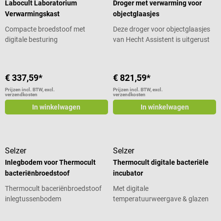
Labocult Laboratorium
Droger met verwarming voor
Verwarmingskast
objectglaasjes
Compacte broedstoof met
Deze droger voor objectglaasjes
digitale besturing
van Hecht Assistent is uitgerust
met een traploos regelbaar
verwarmingselement om het
droogproces van microscopie- en
€ 337,59*
€ 821,59*
kleurpreparaten te versnellen. De
Prijzen incl. BTW, excl.
Prijzen incl. BTW, excl.
objectglaasjes kunnen op de
verzendkosten
verzendkosten
verwarmingsplaat met
In winkelwagen
In winkelwagen
opslagrooster worden geplaatst,
tegen de draden van het rooster
worden geleund en plat op de
verwarmingsfolie worden gelegd.
Selzer
Selzer
Het hele verwarmingsoppervlak
Inlegbodem voor Thermocult
Thermocult digitale bacteriële
kan gelijkmatig worden
bacteriënbroedstoof
incubator
verwarmd tot 100 °C met behulp
van de draaiknop. Productdetails
Thermocult baceriënbroedstoof
Met digitale
Elektrische droger met rooster
inlegtussenbodem
temperatuurweergave & glazen
voor objectglaasjes Voor
front
maximaal 48 objectglaasjes van