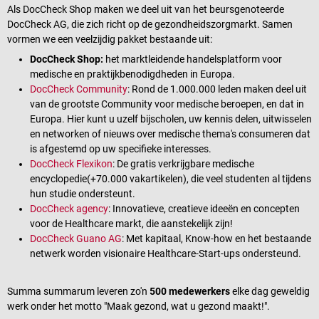
Als DocCheck Shop maken we deel uit van het beursgenoteerde
DocCheck AG, die zich richt op de gezondheidszorgmarkt. Samen
vormen we een veelzijdig pakket bestaande uit:
DocCheck Shop:
het marktleidende handelsplatform voor
medische en praktijkbenodigdheden in Europa.
DocCheck Community
: Rond de 1.000.000 leden maken deel uit
van de grootste Community voor medische beroepen, en dat in
Europa. Hier kunt u uzelf bijscholen, uw kennis delen, uitwisselen
en networken of nieuws over medische thema's consumeren dat
is afgestemd op uw specifieke interesses.
DocCheck Flexikon
: De gratis verkrijgbare medische
encyclopedie(+70.000 vakartikelen), die veel studenten al tijdens
hun studie ondersteunt.
DocCheck agency
: Innovatieve, creatieve ideeën en concepten
voor de Healthcare markt, die aanstekelijk zijn!
DocCheck Guano AG
: Met kapitaal, Know-how en het bestaande
netwerk worden visionaire Healthcare-Start-ups ondersteund.
Summa summarum leveren zo'n
500 medewerkers
elke dag geweldig
werk onder het motto "Maak gezond, wat u gezond maakt!".