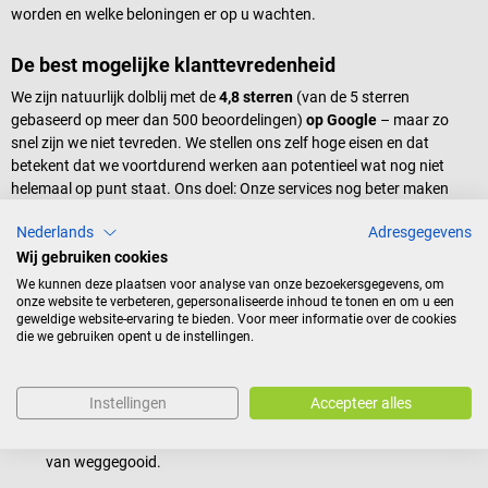
worden en welke beloningen er op u wachten.
De best mogelijke klanttevredenheid
We zijn natuurlijk dolblij met de
4,8 sterren
(van de 5 sterren
gebaseerd op meer dan 500 beoordelingen)
op Google
– maar zo
snel zijn we niet tevreden. We stellen ons zelf hoge eisen en dat
betekent dat we voortdurend werken aan potentieel wat nog niet
helemaal op punt staat. Ons doel: Onze services nog beter maken
voor u!
Nederlands
Adresgegevens
Wij gebruiken cookies
Innovatie uit onze eigen smederij
We kunnen deze plaatsen voor analyse van onze bezoekersgegevens, om
Moderne technologie, functionaliteit en geen compromissen op het
onze website te verbeteren, gepersonaliseerde inhoud te tonen en om u een
gebied van design: De
DocCheck Thïngs
. Een nieuwe interpretatie van
geweldige website-ervaring te bieden. Voor meer informatie over de cookies
die we gebruiken opent u de instellingen.
medische instrumenten, die:
deel uitmaken van uw dagelijkse toolkit,
het dagelijks leven in het ziekenhuis en de praktijk
Instellingen
Accepteer alles
vergemakkelijken,
zo zijn ontworpen dat ze kunnen worden gerepareerd in plaats
van weggegooid.