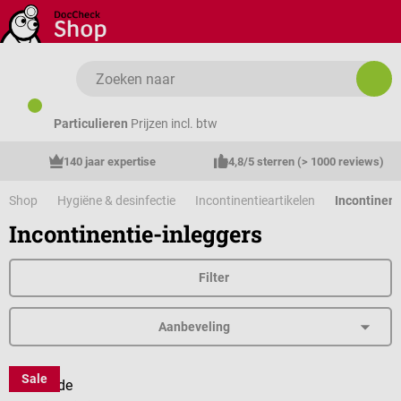
Ga naar de hoofdinhoud
Particulieren
Prijzen incl. btw
140 jaar expertise
4,8/5 sterren (> 1000 reviews)
Shop
Hygiëne & desinfectie
Incontinentieartikelen
Incontinent
Incontinentie-inleggers
Filter
Sale
Meditrade