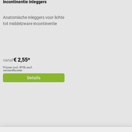
Incontinentie inleggers
Anatomische inleggers voor lichte
tot middelzware incontinentie
Gemiddelde waardering van 5 van 5 sterren
€ 2,55*
vanaf
Prijzen incl. BTW, excl.
verzendkosten
Details