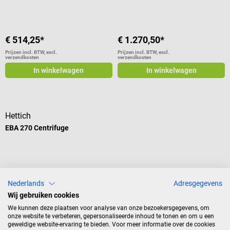
€ 514,25*
€ 1.270,50*
Prijzen incl. BTW, excl.
Prijzen incl. BTW, excl.
verzendkosten
verzendkosten
In winkelwagen
In winkelwagen
Hettich
EBA 270 Centrifuge
Gemiddelde waardering van 5 van 5 sterren
Nederlands
Adresgegevens
Wij gebruiken cookies
We kunnen deze plaatsen voor analyse van onze bezoekersgegevens, om
onze website te verbeteren, gepersonaliseerde inhoud te tonen en om u een
geweldige website-ervaring te bieden. Voor meer informatie over de cookies
€ 1.439,90*