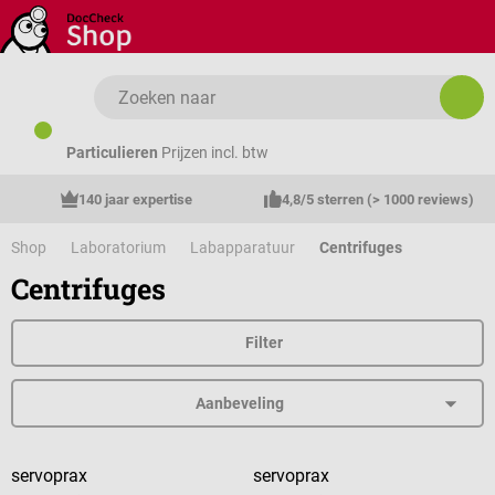
Ga naar de hoofdinhoud
Particulieren
Prijzen incl. btw
140 jaar expertise
4,8/5 sterren (> 1000 reviews)
Shop
Laboratorium
Labapparatuur
Centrifuges
Centrifuges
Filter
servoprax
servoprax