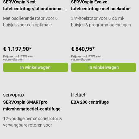
SERVOspin Next
SERVOspin Evolve
tafelcentrifuge/laboratoriumcen
tafelcentrifuge met hoekrotor
trifuge
Met oscillerende rotor voor 6
54°-hoekrotor voor 6 x 5 ml-
buisjes voor een optimale
buisjes & programmageheugen
scheiding
€ 1.197,90*
€ 840,95*
Prijzen incl. BTW, excl.
Prijzen incl. BTW, excl.
verzendkosten
verzendkosten
In winkelwagen
In winkelwagen
servoprax
Hettich
SERVOspin SMARTpro
EBA 200 centrifuge
microhematocriet-centrifuge
12-voudige hematocrietrotor &
vervangbare rotoren voor
microbuisjes
Gemiddelde waardering van 5 van 5