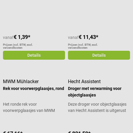
Gemiddelde waardering van 1 van 5 sterren
€ 1,39*
€ 11,43*
vanaf
vanaf
Prijzen incl. BTW, excl.
Prijzen incl. BTW, excl.
verzendkosten
verzendkosten
Details
Details
MWM Mühlacker
Hecht Assistent
Rek voor voorwerpglaasjes, rond
Droger met verwarming voor
objectglaasjes
Het ronde rek voor
Deze droger voor objectglaasjes
voorwerpglaasjes van MWM
van Hecht Assistent is uitgerust
Mühlacker heeft 14 slots voor
met een traploos regelbaar
voorwerpglaasjes met
verwarmingselement om het
standaardafmetingen. Voor het
droogproces van microscopie- en