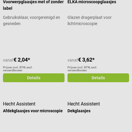
Voorwerpglaasjes met of zonder
ELKA microscoopglaasjes
label
Gebruiksklaar, voorgereinigd en
Glazen dragerplaat voor
gesneden
lichtmicroscopie
Gemiddelde waardering van 5 van 5 sterren
€ 2,04*
€ 3,62*
vanaf
vanaf
Prijzen incl. BTW, excl.
Prijzen incl. BTW, excl.
verzendkosten
verzendkosten
Details
Details
Hecht Assistent
Hecht Assistent
Afdekglaasjes voor microscopie
Dekglaasjes