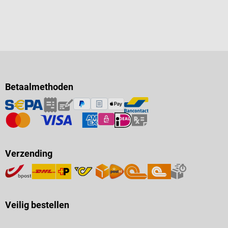
L 40 x B 18,6 x H 10,5 cm
Gewicht: ca. 1,5 kg Technische
details Verwarmingstemperatuur:
kamertemperatuur tot max. +
100 °C Verwarmingselement:
verwarmingsfolie Vermogen:
max. 150 W Voeding: 230 V,
50/60 Hz Leveringso
Betaalmethoden
Verzending
Veilig bestellen