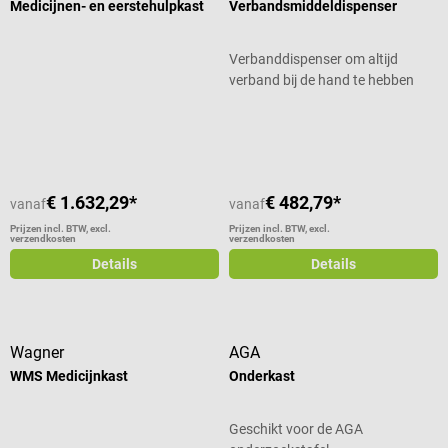
Medicijnen- en eerstehulpkast
Verbandsmiddeldispenser
Verbanddispenser om altijd
verband bij de hand te hebben
Gemiddelde waardering van 5 van 5 sterren
€ 1.632,29*
€ 482,79*
vanaf
vanaf
Prijzen incl. BTW, excl.
Prijzen incl. BTW, excl.
verzendkosten
verzendkosten
Details
Details
Wagner
AGA
WMS Medicijnkast
Onderkast
Geschikt voor de AGA