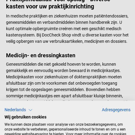
onopvallend bij de bestaande
Omdat de LU2 onderbedkast-set
kasten voor uw praktijkinrichting
praktijkinrichting. In de ZEMO
voorgemonteerd wordt geleverd,
onderbedkasten kunnen
is hij direct klaar voor gebruik.
In medische praktijken en ziekenhuizen moeten patiëntendossiers,
documenten en praktijkmateriaal
Productdetails Tweedelige
geneesmiddelen en verbandmiddelen binnen handbereik zijn. U
eenvoudig georganiseerd en veilig
onderbedkast als moderne
kunt optimale opbergruimte creëren met een geschikt medisch
opgeborgen worden. De
opbergoplossing Modulaire set
kastensysteem. Bij DocCheck Shop vindt u diverse kasten voor het
gemonteerde handgrepen zijn
bestaande uit een kast met laden
veilig opbergen van uw verbruiksartikelen, medicijnen en dossiers.
ook bijzonder eenvoudig te
en een kast met deur Geschikt
reinigen. Productdetails
voor bijna alle onderzoeksbanken
Medicijn- en dressingkasten
Tweedelige onderbedkast van
Gelieve uw bestaande bank op te
Geneesmiddelen die niet gekoeld hoeven te worden, kunnen
ZEMO Modulaire set bestaande
meten voordat u bestelt Smalle
gemakkelijk en eenvoudig worden bewaard in medicijnkastjes.
uit een kast met lade en een kast
totale breedte van beide modules
Medicijnkasten voor ziekenhuizen of dokterspraktijken moeten
met deur Geschikt voor bijna alle
Hoogwaardig materiaal en
afsluitbaar zijn om te voorkomen dat onbevoegden toegang
onderzoeksbanken Gelieve uw
robuuste constructie Individueel
krijgen tot de opgeslagen geneesmiddelen. Bovendien hebben
bestaande bank op te meten
op te zetten, ook zonder bank
sommige medicijnkastjes een apart afsluitbaar kluisje binnenin,
voordat u bestelt Extra
Handgrepen zijn bijzonder
waarin verdovingsmiddelen veilig kunnen worden opgeborgen. Bij
opbergruimte onder uw
eenvoudig te reinigen Laden met
DocCheck zijn medicijnkasten verkrijgbaar als vrijstaande
bestaande bank Hoogwaardig
lichtlopende uittrekelementen in
Nederlands
Adresgegevens
medicijnkast of als hangende medicijnkast. Wij bieden ook
materiaal en robuuste
twee verschillende hoogtes Kleur:
Wij gebruiken cookies
praktische hoekkasten voor een optimaal gebruik van de ruimte.
constructie Individueel op te
platina-wit Afmetingen (totale
We kunnen deze plaatsen voor analyse van onze bezoekersgegevens, om
Afhankelijk van het model hebben de meeste medicijnkastjes één
zetten, ook zonder bank
lengte): ca. 130 cm Afmetingen
onze website te verbeteren, gepersonaliseerde inhoud te tonen en om u een
of meer deuren en zijn ze voorzien van draaideuren, schuifdeuren
geweldige website-ervaring te bieden. Voor meer informatie over de cookies
Handgrepen zijn bijzonder
(lade, buitenkant): Ca. B 85 x D 60