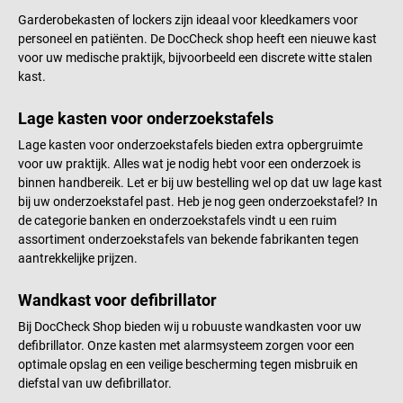
voorgemonteerd en gratis tot de
niet bij de levering inbegrepen.
Garderobekasten of lockers zijn ideaal voor kleedkamers voor
stoep. Gelieve bij het bestellen in
personeel en patiënten. De DocCheck shop heeft een nieuwe kast
het opmerkingenveld een
voor uw medische praktijk, bijvoorbeeld een discrete witte stalen
telefoonnummer in te vullen
kast.
waarop we altijd met u contact
kunnen opnemen voor de
Lage kasten voor onderzoekstafels
levering. De afgebeelde bank is
niet bij de levering inbegrepen.
Lage kasten voor onderzoekstafels bieden extra opbergruimte
voor uw praktijk. Alles wat je nodig hebt voor een onderzoek is
binnen handbereik. Let er bij uw bestelling wel op dat uw lage kast
bij uw onderzoekstafel past. Heb je nog geen onderzoekstafel? In
de categorie banken en onderzoekstafels vindt u een ruim
assortiment onderzoekstafels van bekende fabrikanten tegen
aantrekkelijke prijzen.
Wandkast voor defibrillator
Bij DocCheck Shop bieden wij u robuuste wandkasten voor uw
defibrillator. Onze kasten met alarmsysteem zorgen voor een
optimale opslag en een veilige bescherming tegen misbruik en
diefstal van uw defibrillator.