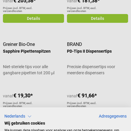
€ 205,58*
€ 181,38*
vanaf
vanaf
Prijzen incl. BTW, excl.
Prijzen incl. BTW, excl.
verzendkosten
verzendkosten
Details
Details
Greiner Bio-One
BRAND
Sapphire Pipettenspitzen
PD-Tips II Dispensertips
Niet-steriele tips voor alle
Precisie dispensertips voor
gangbare pipetten tot 200 μl
meerdere dispensers
€ 19,30*
€ 91,66*
vanaf
vanaf
Prijzen incl. BTW, excl.
Prijzen incl. BTW, excl.
verzendkosten
verzendkosten
Details
Details
Nederlands
Adresgegevens
Wij gebruiken cookies
We kunnen deze plaatsen voor analyse van onze bezoekersgegevens, om