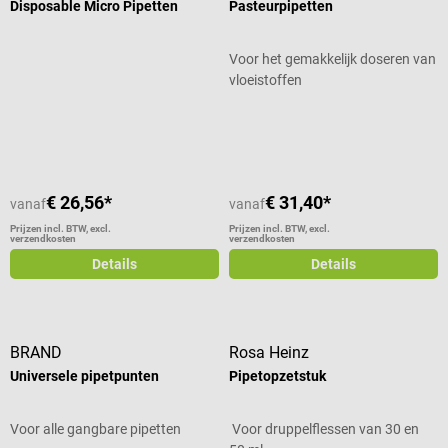
Disposable Micro Pipetten
Pasteurpipetten
Voor het gemakkelijk doseren van
vloeistoffen
Gemiddelde waardering van 5 van 5 sterren
€ 26,56*
€ 31,40*
vanaf
vanaf
Prijzen incl. BTW, excl.
Prijzen incl. BTW, excl.
verzendkosten
verzendkosten
Details
Details
BRAND
Rosa Heinz
Universele pipetpunten
Pipetopzetstuk
Voor alle gangbare pipetten
Voor druppelflessen van 30 en