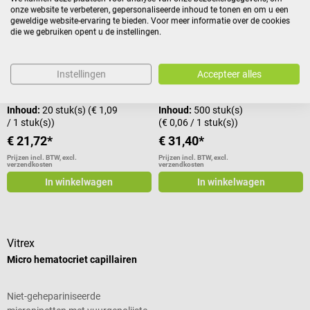
onze website te verbeteren, gepersonaliseerde inhoud te tonen en om u een
Roche
Sarstedt
geweldige website-ervaring te bieden. Voor meer informatie over de cookies
die we gebruiken opent u de instellingen.
Trop-T hartpipetten
Transferpipet
Geschikt voor de Trop-T-Test
Met schaalverdeling van 0,5 - 3,0
Instellingen
Accepteer alles
Sensitive van Roche
ml
Inhoud:
20 stuk(s)
(€ 1,09
Inhoud:
500 stuk(s)
/ 1 stuk(s))
(€ 0,06 / 1 stuk(s))
€ 21,72*
€ 31,40*
Prijzen incl. BTW, excl.
Prijzen incl. BTW, excl.
verzendkosten
verzendkosten
In winkelwagen
In winkelwagen
Vitrex
Micro hematocriet capillairen
Niet-gehepariniseerde