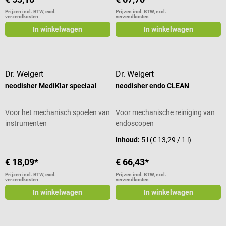
Prijzen incl. BTW, excl.
Prijzen incl. BTW, excl.
verzendkosten
verzendkosten
In winkelwagen
In winkelwagen
Dr. Weigert
Dr. Weigert
neodisher MediKlar speciaal
neodisher endo CLEAN
Voor het mechanisch spoelen van
Voor mechanische reiniging van
instrumenten
endoscopen
Inhoud:
5 l
(€ 13,29 / 1 l)
€ 18,09*
€ 66,43*
Prijzen incl. BTW, excl.
Prijzen incl. BTW, excl.
verzendkosten
verzendkosten
In winkelwagen
In winkelwagen