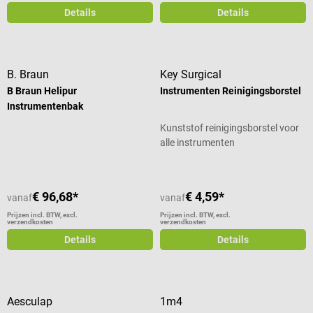
Details
Details
B. Braun
Key Surgical
B Braun Helipur
Instrumenten Reinigingsborstel
Instrumentenbak
Kunststof reinigingsborstel voor
alle instrumenten
€ 96,68*
€ 4,59*
vanaf
vanaf
Prijzen incl. BTW, excl.
Prijzen incl. BTW, excl.
verzendkosten
verzendkosten
Details
Details
Aesculap
1m4