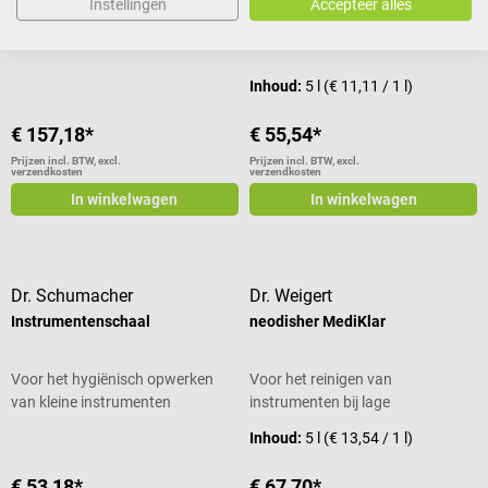
hulpmiddelen zonder lumen
instrumenten bij lage
Instellingen
Accepteer alles
temperaturen
Gemiddelde waardering van 5 van 5 sterren
Inhoud:
5 l
(€ 11,11 / 1 l)
€ 157,18*
€ 55,54*
Prijzen incl. BTW, excl.
Prijzen incl. BTW, excl.
verzendkosten
verzendkosten
In winkelwagen
In winkelwagen
Dr. Schumacher
Dr. Weigert
Instrumentenschaal
neodisher MediKlar
Voor het hygiënisch opwerken
Voor het reinigen van
van kleine instrumenten
instrumenten bij lage
temperaturen
Inhoud:
5 l
(€ 13,54 / 1 l)
€ 53,18*
€ 67,70*