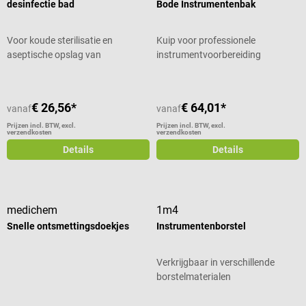
desinfectie bad
Bode Instrumentenbak
Voor koude sterilisatie en
Kuip voor professionele
aseptische opslag van
instrumentvoorbereiding
instrumenten
€ 26,56*
€ 64,01*
vanaf
vanaf
Prijzen incl. BTW, excl.
Prijzen incl. BTW, excl.
verzendkosten
verzendkosten
Details
Details
medichem
1m4
Snelle ontsmettingsdoekjes
Instrumentenborstel
Verkrijgbaar in verschillende
borstelmaterialen
Gemiddelde waardering van 5 van 5 sterren
Gemiddelde waardering van 5 van 5