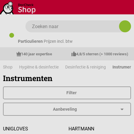
Ga naar de hoofdinhoud
Particulieren
Prijzen incl. btw
140 jaar expertise
4,8/5 sterren (> 1000 reviews)
Shop
Hygiëne & desinfectie
Desinfectie & reiniging
Instrument
Instrumenten
Filter
UNIGLOVES
HARTMANN