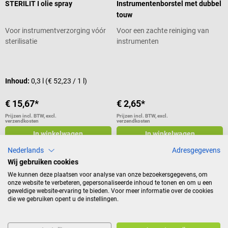
STERILIT I olie spray
Instrumentenborstel met dubbel
touw
Voor instrumentverzorging vóór
Voor een zachte reiniging van
sterilisatie
instrumenten
Gemiddelde waardering van 5 van 5
Inhoud:
0,3 l
(€ 52,23 / 1 l)
€ 15,67*
€ 2,65*
Prijzen incl. BTW, excl.
Prijzen incl. BTW, excl.
verzendkosten
verzendkosten
In winkelwagen
In winkelwagen
Nederlands
Adresgegevens
Wij gebruiken cookies
We kunnen deze plaatsen voor analyse van onze bezoekersgegevens, om
schülke
Dr. Weigert
onze website te verbeteren, gepersonaliseerde inhoud te tonen en om u een
gigasept powerTRIO
neodisher MediClean forte
geweldige website-ervaring te bieden. Voor meer informatie over de cookies
die we gebruiken opent u de instellingen.
Voor het reinigen van medische
Voor het reinigen van