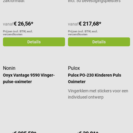
zakformaat
incl. 50 bevestigingspleisters
€ 26,56*
€ 217,68*
vanaf
vanaf
Prijzen incl. BTW, excl.
Prijzen incl. BTW, excl.
verzendkosten
verzendkosten
Details
Details
Nonin
Pulox
Onyx Vantage 9590 Vinger-
Pulox PO-230 Kinderen Puls
pulse-oximeter
Oximeter
Vingerklem met stickers voor een
individueel ontwerp
Gemiddelde waardering van 3 van 5