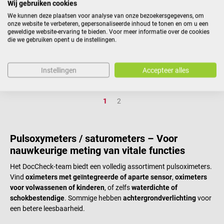
Wij gebruiken cookies
Batterien geliefert und ist
bediening, omdat het apparaat
We kunnen deze plaatsen voor analyse van onze bezoekersgegevens, om
dadurch sofort einsatzbereit.
na 5 seconden inactiviteit
onze website te verbeteren, gepersonaliseerde inhoud te tonen en om u een
Produktdetails Pulsoximeter für
automatisch uitschakelt. De
€ 55,60*
€ 36,24*
geweldige website-ervaring te bieden. Voor meer informatie over de cookies
Kinder mit einem Gewicht von 10-
pulsoximeter is bijzonder geschikt
die we gebruiken opent u de instellingen.
Prijzen incl. BTW, excl.
Prijzen incl. BTW, excl.
verzendkosten
verzendkosten
40 kg Im Froschdesign Bildschirm
voor mensen met hartfalen,
mit automatischer
chronische obstructieve
In winkelwagen
In winkelwagen
Instellingen
Accepteer alles
Rotationsfunktion Inkl.
longziekten en bronchiale astma.
Plethysmografiekurven-Anzeige
< /p> Productdetails
Auto-Off-Funktion nach 5
Vingerpulsoximeter om de
Pagina
Pagina
1
2
Sekunden Mit verschraubtem
zuurstofsaturatie (SpO2) en
Batteriefach Inkl. Batterien,
hartslag (hartslag) te meten
Handgelenkschlaufe und
Verlicht kleurendisplay met 4
Schraubenzieher Maße: L 59 x B
perspectieven en instelbare
Pulsoxymeters / saturometers – Voor
37 x H 35 mm Gewicht (inkl.
helderheid Grafische
nauwkeurige meting van vitale functies
Batterien): ca. 50 g Technische
hartslagweergave Automatische
Details Messbereich: 0-100 %
oriëntatie van het weergavebeeld
Het DocCheck-team biedt een volledig assortiment pulsoximeters.
Display: LCD Stromversorgung:
Automatische uitschakeling na 5
Vind
oximeters met geïntegreerde of aparte sensor
,
oximeters
Batterie Verwendung: 10-40 °C
seconden Indicatie voor
voor volwassenen of kinderen
, of zelfs
waterdichte of
Lagerung: -40-60 °C
batterijvervanging Incl. Batterijen,
schokbestendige
. Sommige hebben
achtergrondverlichting
voor
Lieferumfang 1 Spengler
riem en heuptasje Afmetingen: L
een betere leesbaarheid.
OXYFROG Kinder-Pulsoximeter 2
61 x B 36 x H 32 mm Gewicht: ca.