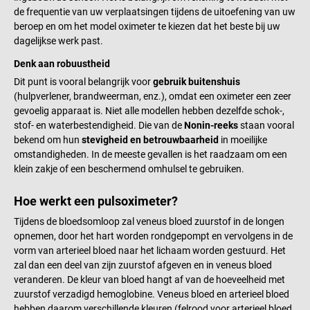
de frequentie van uw verplaatsingen tijdens de uitoefening van uw
beroep en om het model oximeter te kiezen dat het beste bij uw
dagelijkse werk past.
Denk aan robuustheid
Dit punt is vooral belangrijk voor
gebruik buitenshuis
(hulpverlener, brandweerman, enz.), omdat een oximeter een zeer
gevoelig apparaat is. Niet alle modellen hebben dezelfde schok-,
stof- en waterbestendigheid. Die van de
Nonin-reeks
staan vooral
bekend om hun
stevigheid en betrouwbaarheid
in moeilijke
omstandigheden. In de meeste gevallen is het raadzaam om een
klein zakje of een beschermend omhulsel te gebruiken.
Hoe werkt een pulsoximeter?
Tijdens de bloedsomloop zal veneus bloed zuurstof in de longen
opnemen, door het hart worden rondgepompt en vervolgens in de
vorm van arterieel bloed naar het lichaam worden gestuurd. Het
zal dan een deel van zijn zuurstof afgeven en in veneus bloed
veranderen. De kleur van bloed hangt af van de hoeveelheid met
zuurstof verzadigd hemoglobine. Veneus bloed en arterieel bloed
hebben daarom verschillende kleuren (felrood voor arterieel bloed