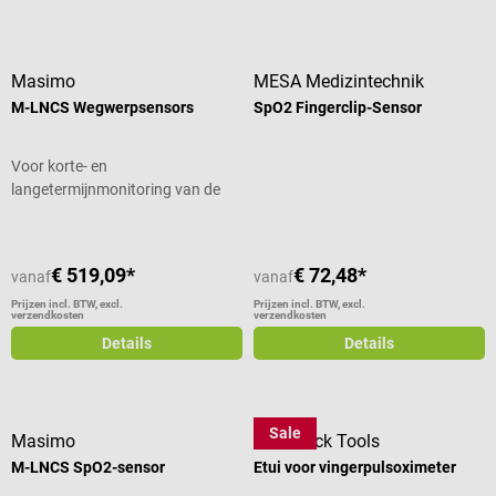
Masimo
MESA Medizintechnik
M-LNCS Wegwerpsensors
SpO2 Fingerclip-Sensor
Voor korte- en
langetermijnmonitoring van de
SpO2-waarde
€ 519,09*
€ 72,48*
vanaf
vanaf
Prijzen incl. BTW, excl.
Prijzen incl. BTW, excl.
verzendkosten
verzendkosten
Details
Details
Sale
Masimo
DocCheck Tools
M-LNCS SpO2-sensor
Etui voor vingerpulsoximeter