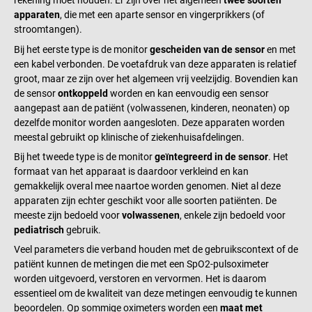
rekening moet houden. Er zijn over het algemeen
twee soorten
apparaten
, die met een aparte sensor en vingerprikkers (of
stroomtangen).
Bij het eerste type is de monitor
gescheiden van de sensor
en met
een kabel verbonden. De voetafdruk van deze apparaten is relatief
groot, maar ze zijn over het algemeen vrij veelzijdig. Bovendien kan
de sensor
ontkoppeld
worden en kan eenvoudig een sensor
aangepast aan de patiënt (volwassenen, kinderen, neonaten) op
dezelfde monitor worden aangesloten. Deze apparaten worden
meestal gebruikt op klinische of ziekenhuisafdelingen.
Bij het tweede type is de monitor
geïntegreerd in de sensor
. Het
formaat van het apparaat is daardoor verkleind en kan
gemakkelijk overal mee naartoe worden genomen. Niet al deze
apparaten zijn echter geschikt voor alle soorten patiënten. De
meeste zijn bedoeld voor
volwassenen
, enkele zijn bedoeld voor
pediatrisch
gebruik.
Veel parameters die verband houden met de gebruikscontext of de
patiënt kunnen de metingen die met een SpO2-pulsoximeter
worden uitgevoerd, verstoren en vervormen. Het is daarom
essentieel om de kwaliteit van deze metingen eenvoudig te kunnen
beoordelen. Op sommige oximeters worden een
maat met