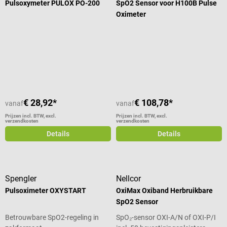
Pulsoxymeter PULOX PO-200
SpO2 Sensor voor H100B Pulse
Oximeter
Gemiddelde waardering van 4.92 van 5 sterren
€ 28,92*
€ 108,78*
vanaf
vanaf
Prijzen incl. BTW, excl.
Prijzen incl. BTW, excl.
verzendkosten
verzendkosten
Details
Details
Spengler
Nellcor
Pulsoximeter OXYSTART
OxiMax Oxiband Herbruikbare
SpO2 Sensor
Betrouwbare SpO2-regeling in
SpO₂-sensor OXI-A/N of OXI-P/I