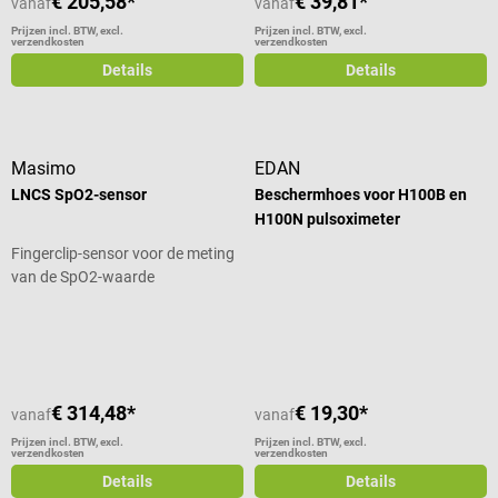
€ 205,58*
€ 39,81*
vanaf
vanaf
Prijzen incl. BTW, excl.
Prijzen incl. BTW, excl.
verzendkosten
verzendkosten
Details
Details
Masimo
EDAN
LNCS SpO2-sensor
Beschermhoes voor H100B en
H100N pulsoximeter
Fingerclip-sensor voor de meting
van de SpO2-waarde
Gemiddelde waardering van 4 van 5
€ 314,48*
€ 19,30*
vanaf
vanaf
Prijzen incl. BTW, excl.
Prijzen incl. BTW, excl.
verzendkosten
verzendkosten
Details
Details