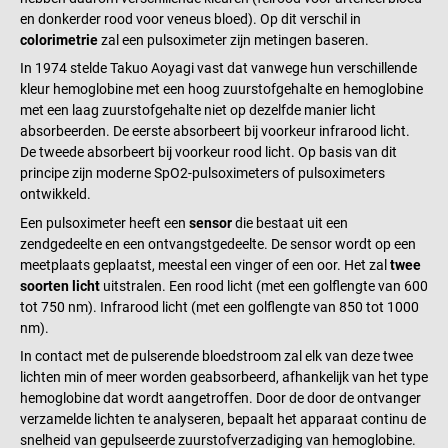
en donkerder rood voor veneus bloed). Op dit verschil in
colorimetrie
zal een pulsoximeter zijn metingen baseren.
In 1974 stelde Takuo Aoyagi vast dat vanwege hun verschillende
kleur hemoglobine met een hoog zuurstofgehalte en hemoglobine
met een laag zuurstofgehalte niet op dezelfde manier licht
absorbeerden. De eerste absorbeert bij voorkeur infrarood licht.
De tweede absorbeert bij voorkeur rood licht. Op basis van dit
principe zijn moderne SpO2-pulsoximeters of pulsoximeters
ontwikkeld.
Een pulsoximeter heeft een
sensor
die bestaat uit een
zendgedeelte en een ontvangstgedeelte. De sensor wordt op een
meetplaats geplaatst, meestal een vinger of een oor. Het zal
twee
soorten licht
uitstralen. Een rood licht (met een golflengte van 600
tot 750 nm). Infrarood licht (met een golflengte van 850 tot 1000
nm).
In contact met de pulserende bloedstroom zal elk van deze twee
lichten min of meer worden geabsorbeerd, afhankelijk van het type
hemoglobine dat wordt aangetroffen. Door de door de ontvanger
verzamelde lichten te analyseren, bepaalt het apparaat continu de
snelheid van gepulseerde zuurstofverzadiging van hemoglobine.