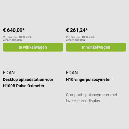
Gemiddelde waardering van 4 van 5
€ 640,09*
€ 261,24*
Prijzen incl. BTW, excl.
Prijzen incl. BTW, excl.
verzendkosten
verzendkosten
In winkelwagen
In winkelwagen
EDAN
EDAN
Desktop oplaadstation voor
H10 vingerpulsoxymeter
H100B Pulse Oximeter
Compacte pulsoxymeter met
tweekleurendisplay
Gemiddelde waardering van 2 van 5