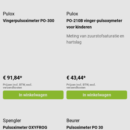
Pulox
Pulox
Vingerpulsoximeter PO-300
PO-210B vinger-pulsoxymeter
voor kinderen
Meting van zuurstofsaturatie en
hartslag
Gemiddelde waardering van 3.6 van 5 sterren
€ 91,84*
€ 43,44*
Prijzen incl. BTW, excl.
Prijzen incl. BTW, excl.
verzendkosten
verzendkosten
In winkelwagen
In winkelwagen
Spengler
Beurer
Pulsoximeter OXYFROG
Pulsoximeter PO 30