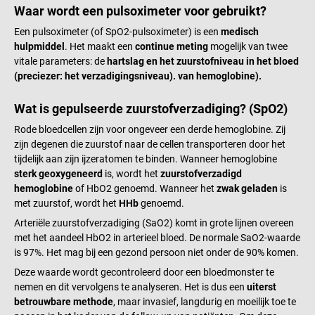
LR03 AAA Batterien 1,5 V 1
57 g Technische details SpO2-
Waar wordt een pulsoximeter voor gebruikt?
Schutzhülle 1
meetbereik: 0-100%
Een pulsoximeter (of SpO2-pulsoximeter) is een
medisch
Handgelenkschlaufe 1
Pulsmeetbereik: 30-250 bpm
hulpmiddel
. Het maakt een
continue meting
mogelijk van twee
Schraubenzieher 1
Voeding: Batterijwerking (2 x 1,5
vitale parameters: de
hartslag
en het
zuurstofniveau
in het bloed
Bedienungsanleitung
V AAA-batterijen)
(preciezer: het verzadigingsniveau). van hemoglobine).
Leveringsomvang
1 Beurer Pulsoximeter PO 30 2
Wat is gepulseerde zuurstofverzadiging? (SpO2)
AAA-batterijen van 1,5 V 1 ketting
1 heuptasje
Rode bloedcellen zijn voor ongeveer een derde hemoglobine. Zij
zijn degenen die zuurstof naar de cellen transporteren door het
tijdelijk aan zijn ijzeratomen te binden. Wanneer hemoglobine
sterk geoxygeneerd
is, wordt het
zuurstofverzadigd
hemoglobine
of HbO2 genoemd. Wanneer het
zwak geladen
is
met zuurstof, wordt het
HHb
genoemd.
Arteriële zuurstofverzadiging (SaO2) komt in grote lijnen overeen
met het aandeel HbO2 in arterieel bloed. De normale SaO2-waarde
is 97%. Het mag bij een gezond persoon niet onder de 90% komen.
Deze waarde wordt gecontroleerd door een bloedmonster te
nemen en dit vervolgens te analyseren. Het is dus een
uiterst
betrouwbare methode
, maar invasief, langdurig en moeilijk toe te