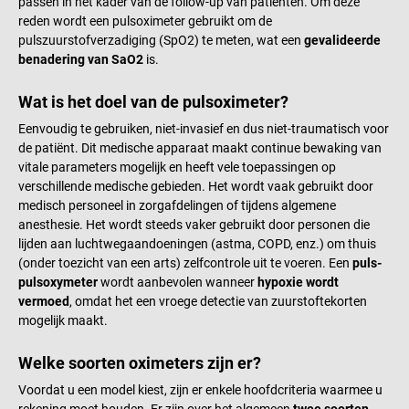
passen in het kader van de follow-up van patiënten. Om deze
reden wordt een pulsoximeter gebruikt om de
pulszuurstofverzadiging (SpO2) te meten, wat een
gevalideerde
benadering van SaO2
is.
Wat is het doel van de pulsoximeter?
Eenvoudig te gebruiken, niet-invasief en dus niet-traumatisch voor
de patiënt. Dit medische apparaat maakt continue bewaking van
vitale parameters mogelijk en heeft vele toepassingen op
verschillende medische gebieden. Het wordt vaak gebruikt door
medisch personeel in zorgafdelingen of tijdens algemene
anesthesie. Het wordt steeds vaker gebruikt door personen die
lijden aan luchtwegaandoeningen (astma, COPD, enz.) om thuis
(onder toezicht van een arts) zelfcontrole uit te voeren. Een
puls-
pulsoxymeter
wordt aanbevolen wanneer
hypoxie wordt
vermoed
, omdat het een vroege detectie van zuurstoftekorten
mogelijk maakt.
Welke soorten oximeters zijn er?
Voordat u een model kiest, zijn er enkele hoofdcriteria waarmee u