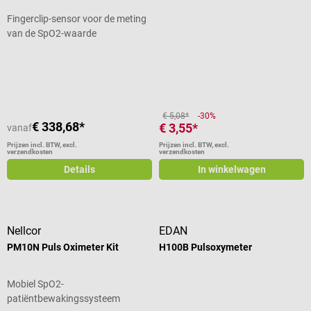
Fingerclip-sensor voor de meting
van de SpO2-waarde
Gemiddelde waardering van 3 van 5
€ 5,08*
-30%
€ 338,68*
€ 3,55*
vanaf
Prijzen incl. BTW, excl.
Prijzen incl. BTW, excl.
verzendkosten
verzendkosten
Details
In winkelwagen
Nellcor
EDAN
PM10N Puls Oximeter Kit
H100B Pulsoxymeter
Mobiel SpO2-
patiëntbewakingssysteem