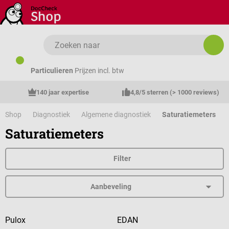
Ga naar de hoofdinhoud
Particulieren
Prijzen incl. btw
140 jaar expertise
4,8/5 sterren (> 1000 reviews)
Shop
Diagnostiek
Algemene diagnostiek
Saturatiemeters
Saturatiemeters
Filter
Pulox
EDAN