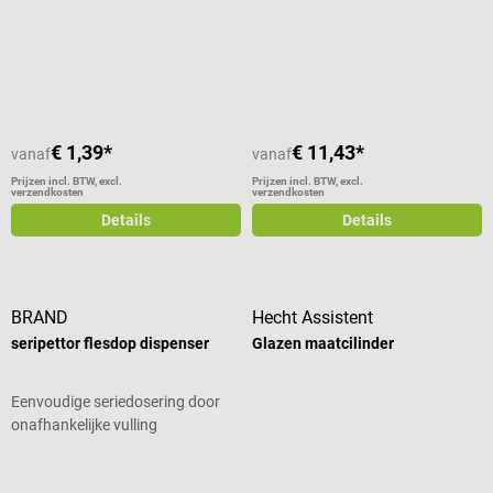
Gemiddelde waardering van 1 van 5 sterren
€ 1,39*
€ 11,43*
vanaf
vanaf
Prijzen incl. BTW, excl.
Prijzen incl. BTW, excl.
verzendkosten
verzendkosten
Details
Details
BRAND
Hecht Assistent
seripettor flesdop dispenser
Glazen maatcilinder
Eenvoudige seriedosering door
onafhankelijke vulling