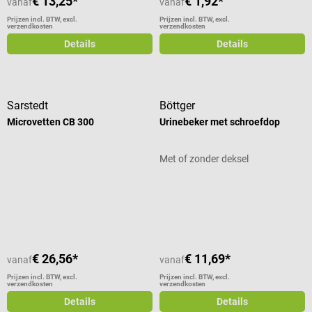
€ 13,25*
€ 1,92*
vanaf
vanaf
Prijzen incl. BTW, excl.
Prijzen incl. BTW, excl.
verzendkosten
verzendkosten
Details
Details
Sarstedt
Böttger
Microvetten CB 300
Urinebeker met schroefdop
Met of zonder deksel
Gemiddelde waardering van 5 van 5 sterren
€ 26,56*
€ 11,69*
vanaf
vanaf
Prijzen incl. BTW, excl.
Prijzen incl. BTW, excl.
verzendkosten
verzendkosten
Details
Details