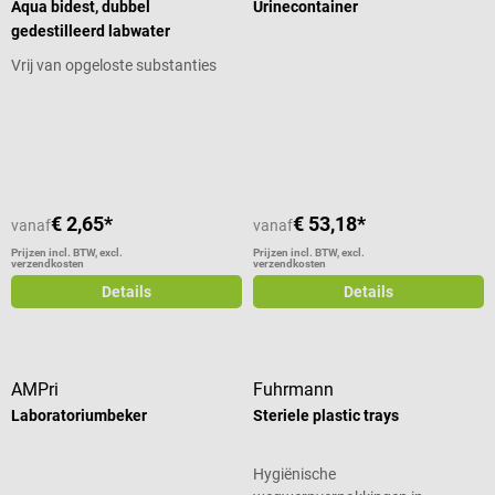
Aqua bidest, dubbel
Urinecontainer
gedestilleerd labwater
Vrij van opgeloste substanties
Gemiddelde waardering van 5 van 5 sterren
Gemiddelde waardering van 4 van 5
€ 2,65*
€ 53,18*
vanaf
vanaf
Prijzen incl. BTW, excl.
Prijzen incl. BTW, excl.
verzendkosten
verzendkosten
Details
Details
AMPri
Fuhrmann
Laboratoriumbeker
Steriele plastic trays
Hygiënische