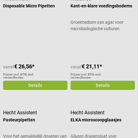
Disposable Micro Pipetten
Kant-en-klare voedingsbodems
Groeimedium van agar voor
microbiologische culturen
Gemiddelde waardering van 5 van 5 sterren
€ 26,56*
€ 21,11*
vanaf
vanaf
Prijzen incl. BTW, excl.
Prijzen incl. BTW, excl.
verzendkosten
verzendkosten
Details
Details
Hecht Assistent
Hecht Assistent
Pasteurpipetten
ELKA microscoopglaasjes
Voor het gemakkelijk doseren van
Glazen dragerplaat voor