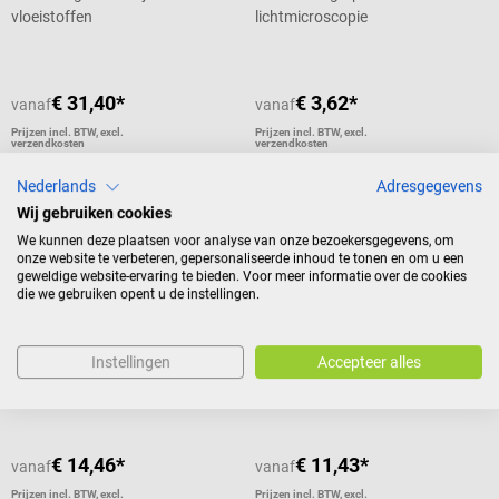
vloeistoffen
lichtmicroscopie
€ 31,40*
€ 3,62*
vanaf
vanaf
Prijzen incl. BTW, excl.
Prijzen incl. BTW, excl.
verzendkosten
verzendkosten
Details
Details
Nederlands
Adresgegevens
Wij gebruiken cookies
We kunnen deze plaatsen voor analyse van onze bezoekersgegevens, om
onze website te verbeteren, gepersonaliseerde inhoud te tonen en om u een
medesign
servoprax
geweldige website-ervaring te bieden. Voor meer informatie over de cookies
die we gebruiken opent u de instellingen.
Cyto-Spray
Fecesvanger
Met plakstrips voor het
Instellingen
Accepteer alles
bevestigen aan toiletten
€ 14,46*
€ 11,43*
vanaf
vanaf
Prijzen incl. BTW, excl.
Prijzen incl. BTW, excl.