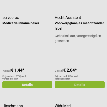
servoprax
Hecht Assistent
Medicatie inname beker
Voorwerpglaasjes met of zonder
label
Gebruiksklaar, voorgereinigd en
gesneden
Gemiddelde waardering van 5 van 5
€ 1,44*
€ 2,04*
vanaf
vanaf
Prijzen incl. BTW, excl.
Prijzen incl. BTW, excl.
verzendkosten
verzendkosten
Details
Details
Hirschmann
WiduMed