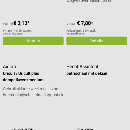
wegwerpverpakkingen in
verschillende maten
€ 3,13*
€ 7,80*
vanaf
vanaf
Prijzen incl. BTW, excl.
Prijzen incl. BTW, excl.
verzendkosten
verzendkosten
Details
Details
Aidian
Hecht Assistent
Uricult / Uricult plus
petrischaal mit deksel
dompelkweekmedium
Gebruiksklare kweekmedia voor
bacteriologische urinediagnostiek
Gemiddelde waardering van 5 van 5 sterren
Gemiddelde waardering van 5 van 5