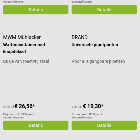
verzendkosten
verzendkosten
Details
Details
MWM Mühlacker
BRAND
Wattencontainer met
Universele pipetpunten
knopdeksel
Busje van roestvrij staal
Voor alle gangbare pipetten
Gemiddelde waardering van 5 van 5
€ 26,56*
€ 19,30*
vanaf
vanaf
Prijzen incl. BTW, excl.
Prijzen incl. BTW, excl.
verzendkosten
verzendkosten
Details
Details