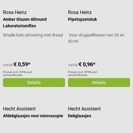
Rosa Heinz
Rosa Heinz
Amber Glazen Allround
Pipetopzetstuk
Laboratoriumfles
Smalle hals uitvoering met draad
Voor druppelflessen van 30 en
50 ml
€ 0,59*
€ 0,96*
vanaf
vanaf
Prijzen incl. BTW, excl.
Prijzen incl. BTW, excl.
verzendkosten
verzendkosten
Details
Details
Hecht Assistent
Hecht Assistent
Afdekglaasjes voor microscopie
Dekglaasjes