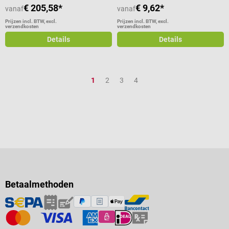
€ 205,58*
€ 9,62*
vanaf
vanaf
Prijzen incl. BTW, excl.
Prijzen incl. BTW, excl.
verzendkosten
verzendkosten
Details
Details
Pagina
Pagina
Pagina
Pagina
1
2
3
4
Betaalmethoden