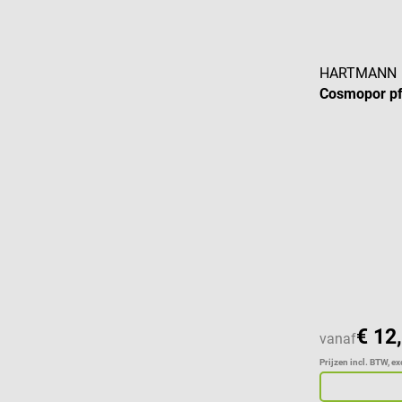
HARTMANN
Cosmopor pf
Gemiddelde w
€ 12
vanaf
Prijzen incl. BTW, e