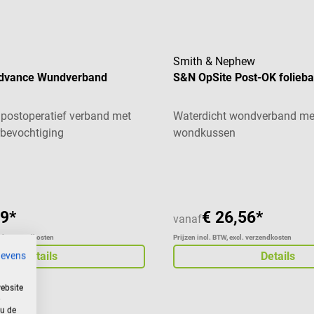
Smith & Nephew
dvance Wundverband
S&N OpSite Post-OK folieb
postoperatief verband met
Waterdicht wondverband me
bevochtiging
wondkussen
99*
€ 26,56*
vanaf
xcl. verzendkosten
Prijzen incl. BTW, excl. verzendkosten
Details
Details
gevens
ebsite
 u de