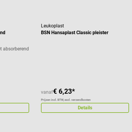
Leukoplast
and
BSN Hansaplast Classic pleister
t absorberend
Gemiddelde waardering van 5 van 5 sterren
€ 6,23*
vanaf
Prijzen incl. BTW, excl. verzendkosten
Details