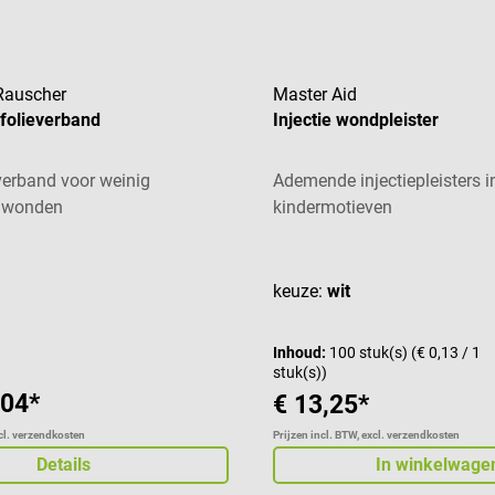
Rauscher
Master Aid
folieverband
Injectie wondpleister
verband voor weinig
Ademende injectiepleisters i
 wonden
kindermotieven
aardering van 4 van 5 sterren
Gemiddelde waardering van 5
keuze:
wit
Inhoud:
100 stuk(s)
(€ 0,13 / 1
stuk(s))
,04*
€ 13,25*
xcl. verzendkosten
Prijzen incl. BTW, excl. verzendkosten
Details
In winkelwage