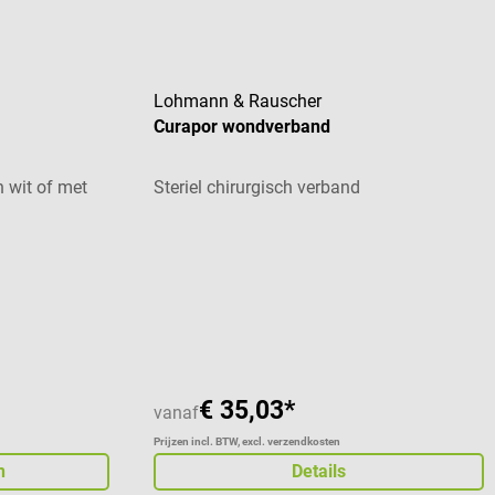
Lohmann & Rauscher
Curapor wondverband
n wit of met
Steriel chirurgisch verband
 van 5 sterren
€ 35,03*
vanaf
Prijzen incl. BTW, excl. verzendkosten
n
Details