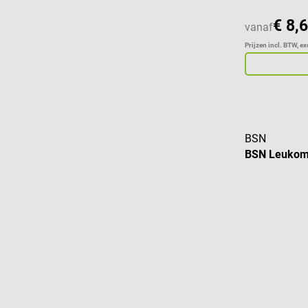
€ 8,
vanaf
Prijzen incl. BTW, e
BSN
BSN Leuko