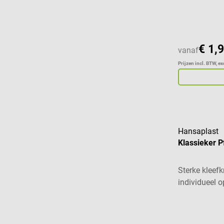
€ 1,
vanaf
Prijzen incl. BTW, e
Hansaplast
Klassieker P
Sterke kleef
individueel 
Gemiddelde w