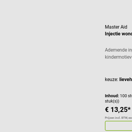
Master Aid
Injectie won
Ademende inje
kindermotie
Gemiddelde w
keuze:
lieve
Inhoud:
100 st
stuk(s))
€ 13,25*
Prijzen incl. BTW, e