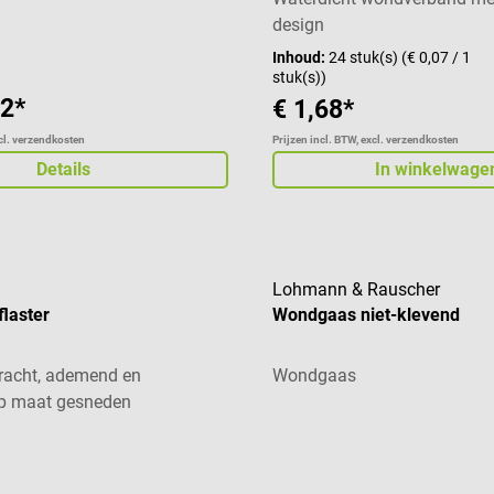
design
Inhoud:
24 stuk(s)
(€ 0,07 / 1
stuk(s))
92*
€ 1,68*
xcl. verzendkosten
Prijzen incl. BTW, excl. verzendkosten
Details
In winkelwage
Lohmann & Rauscher
flaster
Wondgaas niet-klevend
kracht, ademend en
Wondgaas
op maat gesneden
aardering van 5 van 5 sterren