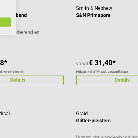
Smith & Nephew
wondverband
S&N Primapore
ijk, absorberend en
98*
€ 31,40*
vanaf
xcl. verzendkosten
Prijzen incl. BTW, excl. verzendkosten
Details
Details
dical
Graid
Glitter-pleisters
Waterdicht wondverband met 