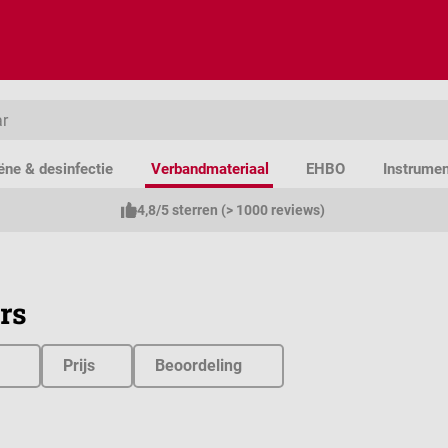
ëne & desinfectie
Verbandmateriaal
EHBO
Instrume
4,8/5 sterren (> 1000 reviews)
ers
Prijs
Beoordeling