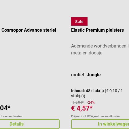
Sale
Graid
 Cosmopor Advance steriel
Elastic Premium pleisters
Ademende wondverbanden in
metalen doosje
aardering van 5 van 5 sterren
Gemiddelde waardering van 5
motief:
Jungle
Inhoud:
48 stuk(s)
(€ 0,10 / 1
stuk(s))
€ 6,04*
-24%
,04*
€ 4,57*
xcl. verzendkosten
Prijzen incl. BTW, excl. verzendkosten
Details
In winkelwage