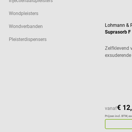
Injectienaaldpleisters
Wondpleisters
Lohmann & 
Wondverbanden
Suprasorb F 
Pleisterdispensers
Zelfklevend 
exsuderende
Gemiddelde w
€ 12
vanaf
Prijzen incl. BTW, e