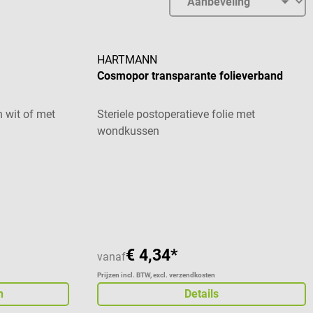
HARTMANN
Cosmopor transparante folieverband
n wit of met
Steriele postoperatieve folie met
wondkussen
 van 5 sterren
Gemiddelde waardering van 5 van 5 sterren
€ 4,34*
vanaf
Prijzen incl. BTW, excl. verzendkosten
n
Details