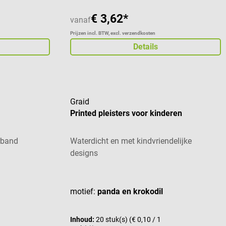
€ 3,62*
vanaf
Prijzen incl. BTW, excl. verzendkosten
Details
Graid
Printed pleisters voor kinderen
rband
Waterdicht en met kindvriendelijke
designs
Gemiddelde waardering van 5 van 5 sterren
motief:
panda en krokodil
Inhoud:
20 stuk(s)
(€ 0,10 / 1