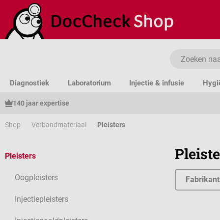
a naar de hoofdinhoud
Ga naar de zoekopdracht
Ga naar de hoofdnavigatie
Diagnostiek
Laboratorium
Injectie & infusie
Hygi
140 jaar expertise
Shop
Verbandmateriaal
Pleisters
Pleist
Pleisters
Oogpleisters
Fabrikant
Injectiepleisters