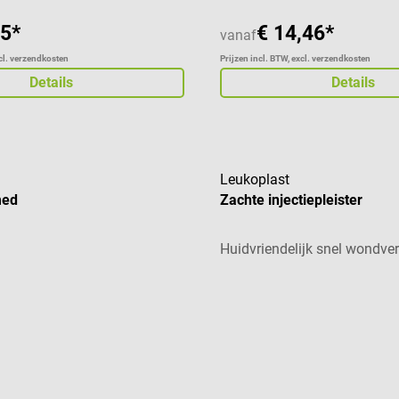
65*
€ 14,46*
vanaf
xcl. verzendkosten
Prijzen incl. BTW, excl. verzendkosten
Details
Details
Leukoplast
med
Zachte injectiepleister
Huidvriendelijk snel wondve