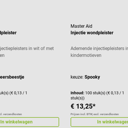
Master Aid
dpleister
Injectie wondpleister
ctiepleisters in wit of met
Ademende injectiepleisters i
ven
kindermotieven
aardering van 5 van 5 sterren
Gemiddelde waardering van 5
heersbeestje
keuze:
Spooky
uk(s)
(€ 0,13 / 1
Inhoud:
100 stuk(s)
(€ 0,13 / 1
stuk(s))
€ 13,25*
xcl. verzendkosten
Prijzen incl. BTW, excl. verzendkosten
In winkelwagen
In winkelwage