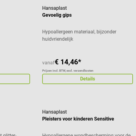
Hansaplast
Gevoelig gips
Hypoallergeen materiaal, bijzonder
huidvriendelijk
€ 14,46*
vanaf
Prijzen incl. BTW, excl. verzendkosten
Details
Hansaplast
Pleisters voor kinderen Sensitive
glitter-
Hypoallergene wondbescherming voor de