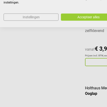
instellingen.
Meditrade
ABE snelle 
Instellingen
Accepteer alles
Huidvriendel
zelfklevend
€ 3,
vanaf
Prijzen incl. BTW, e
Holthaus Me
Ooglap