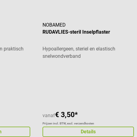
NOBAMED
RUDAVLIES-steril Inselpflaster
 praktisch
Hypoallergeen, steriel en elastisch
snelwondverband
 van 5 sterren
Gemiddelde waardering van 5 van 5 sterren
€ 3,50*
vanaf
Prijzen incl. BTW, excl. verzendkosten
n
Details