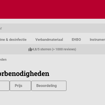
ëne & desinfectie
Verbandmateriaal
EHBO
Instrume
4,8/5 sterren (> 1000 reviews)
eden
orbenodigheden
Prijs
Beoordeling