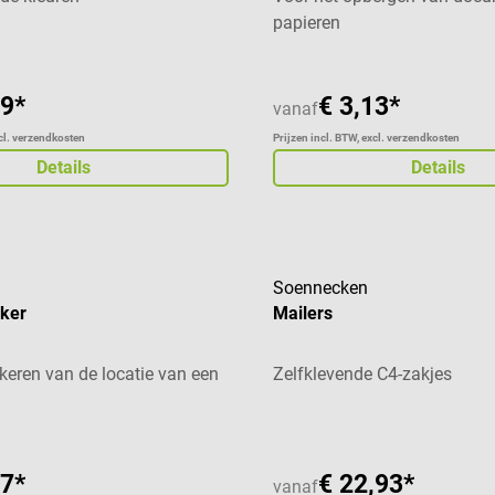
papieren
59*
€ 3,13*
vanaf
xcl. verzendkosten
Prijzen incl. BTW, excl. verzendkosten
Details
Details
Soennecken
cker
Mailers
keren van de locatie van een
Zelfklevende C4-zakjes
07*
€ 22,93*
vanaf