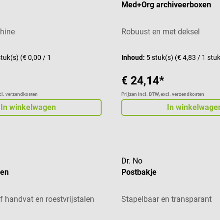
Med+Org archiveerboxen
hine
Robuust en met deksel
tuk(s)
(€ 0,00 / 1
Inhoud:
5 stuk(s)
(€ 4,83 / 1 stu
€ 24,14*
xcl. verzendkosten
Prijzen incl. BTW, excl. verzendkosten
In winkelwagen
In winkelwage
Dr. No
ren
Postbakje
f handvat en roestvrijstalen
Stapelbaar en transparant