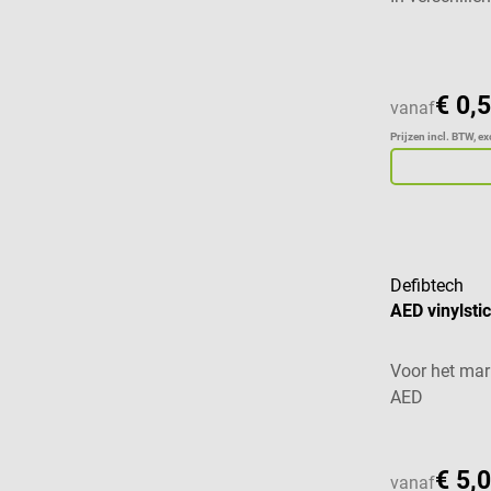
€ 0,
vanaf
Prijzen incl. BTW, e
Defibtech
AED vinylsti
Voor het mar
AED
€ 5,
vanaf