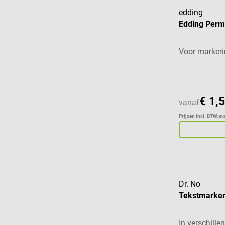
edding
Edding Perm
Voor markerin
€ 1,
vanaf
Prijzen incl. BTW, e
Dr. No
Tekstmarker
In verschille