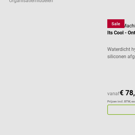
Organisatiemiddelen
Sale
Man & Mach
Its Cool - O
Waterdicht h
siliconen af
Gemiddelde w
€ 78
vanaf
Prijzen incl. BTW, e