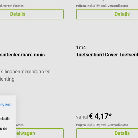
xcl. verzendkosten
Prijzen incl. BTW, excl. verzendkosten
Details
Details
1m4
infecteerbare muis
Toetsenbord Cover Toetsen
n siliconenmembraan en
ichting
Gemiddelde waardering van 5
gevens
€ 4,17*
*
vanaf
ebsite
xcl. verzendkosten
Prijzen incl. BTW, excl. verzendkosten
 u de
In winkelwagen
Details