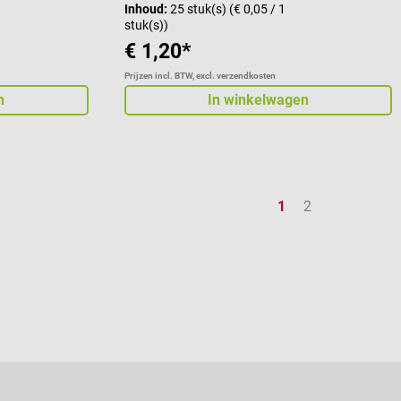
Inhoud:
25 stuk(s)
(€ 0,05 / 1
stuk(s))
€ 1,20*
Prijzen incl. BTW, excl. verzendkosten
n
In winkelwagen
Pagina
Pagina
1
2