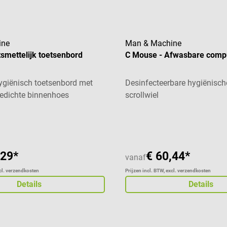
ine
Man & Machine
ntsmettelijk toetsenbord
C Mouse - Afwasbare comp
ygiënisch toetsenbord met
Desinfecteerbare hygiënisc
gedichte binnenhoes
scrollwiel
aardering van 1 van 5 sterren
,29*
€ 60,44*
vanaf
xcl. verzendkosten
Prijzen incl. BTW, excl. verzendkosten
Details
Details