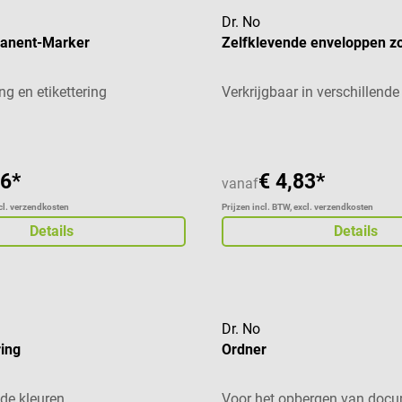
Dr. No
anent-Marker
Zelfklevende enveloppen z
g en etikettering
Verkrijgbaar in verschillend
56*
€ 4,83*
vanaf
xcl. verzendkosten
Prijzen incl. BTW, excl. verzendkosten
Details
Details
Dr. No
ing
Ordner
nde kleuren
Voor het opbergen van doc