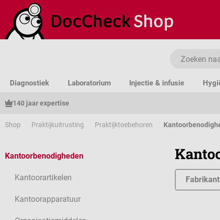
a naar de hoofdinhoud
Ga naar de zoekopdracht
Ga naar de hoofdnavigatie
Diagnostiek
Laboratorium
Injectie & infusie
Hygi
140 jaar expertise
Shop
Praktijkuitrusting
Praktijktoebehoren
Kantoorbenodigh
Kanto
Kantoorbenodigheden
Kantoorartikelen
Fabrikant
Kantoorapparatuur