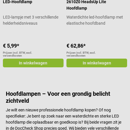
LED-Hoofdlamp
2610Z0 HeadsUp Lite
Hoofdlamp
LED-lampje met 3 verschillende
Waterdichte led-hoofdlamp met
helderheidsniveaus
elastische hoofdband
€ 5,99*
€ 62,86*
Prijzen incl. BTW, excl.
Prijzen incl. BTW, excl.
verzendkosten
verzendkosten
In winkelwagen
In winkelwagen
Hoofdlampen – Voor een grondig belicht
zichtveld
Je wilt een nieuwe professionele hoofdlamp kopen? Of nog
specifieker: Je bent op zoek naar een waterdichte en sterke LED
hoofdlamp die oplaadbaar en goedkoop is? Bij beide vragen zit je
in de DocCheck Shop precies goed. Wij bieden vele verschillende