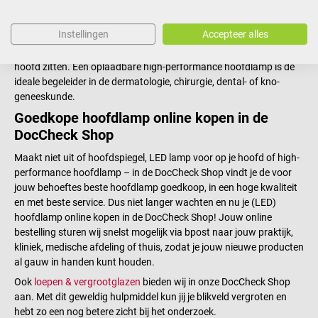
oplaadbaar en zorgd voor een duidelijk zichtveld met
natuurgetrouwe kleurweergave. Hij is heel licht en de hoofdlamp
Instellingen
Accepteer alles
accu houd flinke 8,5 uren vol. Ook bij lang dragen blijft de lamp
voor op je hoofd door aangename bekleding comfortabel op het
hoofd zitten. Een oplaadbare high-performance hoofdlamp is de
ideale begeleider in de dermatologie, chirurgie, dental- of kno-
geneeskunde.
Goedkope hoofdlamp online kopen in de
DocCheck Shop
Maakt niet uit of hoofdspiegel, LED lamp voor op je hoofd of high-
performance hoofdlamp – in de DocCheck Shop vindt je de voor
jouw behoeftes beste hoofdlamp goedkoop, in een hoge kwaliteit
en met beste service. Dus niet langer wachten en nu je (LED)
hoofdlamp online kopen in de DocCheck Shop! Jouw online
bestelling sturen wij snelst mogelijk via bpost naar jouw praktijk,
kliniek, medische afdeling of thuis, zodat je jouw nieuwe producten
al gauw in handen kunt houden.
Ook
loepen & vergrootglazen
bieden wij in onze DocCheck Shop
aan. Met dit geweldig hulpmiddel kun jij je blikveld vergroten en
hebt zo een nog betere zicht bij het onderzoek.