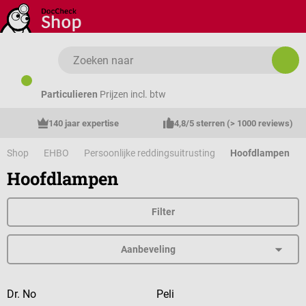
Ga naar de hoofdinhoud
Particulieren
Prijzen incl. btw
140 jaar expertise
4,8/5 sterren (> 1000 reviews)
Shop
EHBO
Persoonlijke reddingsuitrusting
Hoofdlampen
Hoofdlampen
Filter
Dr. No
Peli