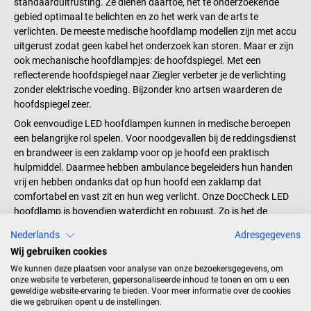
standaarduitrusting. Ze dienen daartoe, het te onderzoekende
gebied optimaal te belichten en zo het werk van de arts te
verlichten. De meeste medische hoofdlamp modellen zijn met accu
uitgerust zodat geen kabel het onderzoek kan storen. Maar er zijn
ook mechanische hoofdlampjes: de hoofdspiegel. Met een
reflecterende hoofdspiegel naar Ziegler verbeter je de verlichting
zonder elektrische voeding. Bijzonder kno artsen waarderen de
hoofdspiegel zeer.
Ook eenvoudige LED hoofdlampen kunnen in medische beroepen
een belangrijke rol spelen. Voor noodgevallen bij de reddingsdienst
en brandweer is een zaklamp voor op je hoofd een praktisch
hulpmiddel. Daarmee hebben ambulance begeleiders hun handen
vrij en hebben ondanks dat op hun hoofd een zaklamp dat
comfortabel en vast zit en hun weg verlicht. Onze DocCheck LED
hoofdlamp is bovendien waterdicht en robuust. Zo is het de
optimale lichtbron voor elk geval.
Nederlands
Adresgegevens
Voor bijzonder nauwkeurige onderzoeken of operaties heb je
Wij gebruiken cookies
bijzonder nauwkeurige hoofdlampen nodig. High-performance
We kunnen deze plaatsen voor analyse van onze bezoekersgegevens, om
lampen bieden wij bijvoorbeeld van Heine of Riester aan. De
onze website te verbeteren, gepersonaliseerde inhoud te tonen en om u een
hoogwaardige ML4 LED hoofdlamp van Heine is een echte
geweldige website-ervaring te bieden. Voor meer informatie over de cookies
die we gebruiken opent u de instellingen.
verlichting-prof. De professionele medische LED hoofdlamp is