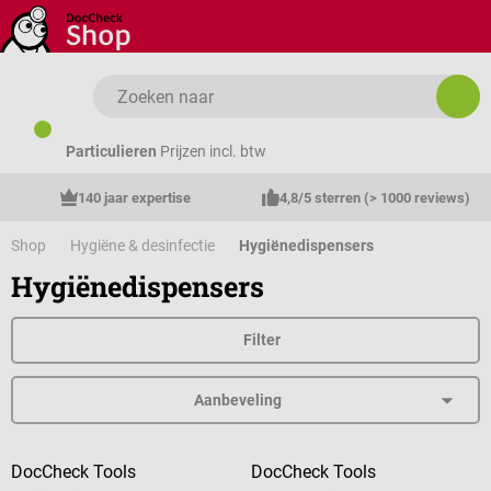
Ga naar de hoofdinhoud
Particulieren
Prijzen incl. btw
140 jaar expertise
4,8/5 sterren (> 1000 reviews)
Shop
Hygiëne & desinfectie
Hygiënedispensers
Hygiënedispensers
Filter
DocCheck Tools
DocCheck Tools