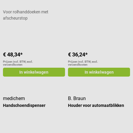
Voor rolhanddoeken met
afscheurstop
Gemiddelde waardering van 4 van 5
€ 48,34*
€ 36,24*
Prijzen incl. BTW, excl.
Prijzen incl. BTW, excl.
verzendkosten
verzendkosten
In winkelwagen
In winkelwagen
medichem
B. Braun
Handschoendispenser
Houder voor automaatblikken