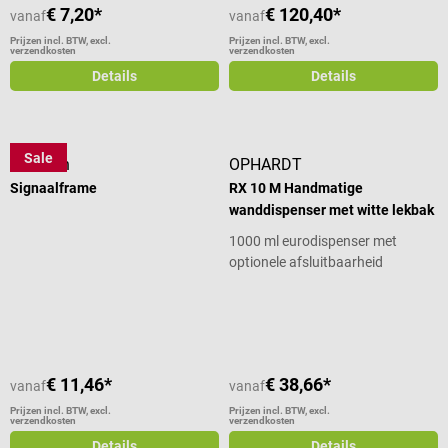
€ 7,20*
€ 120,40*
vanaf
vanaf
Prijzen incl. BTW, excl.
Prijzen incl. BTW, excl.
verzendkosten
verzendkosten
Details
Details
Sale
B. Braun
OPHARDT
Signaalframe
RX 10 M Handmatige
wanddispenser met witte lekbak
1000 ml eurodispenser met
optionele afsluitbaarheid
Gemiddelde waardering van 5 van 5
€ 11,46*
€ 38,66*
vanaf
vanaf
Prijzen incl. BTW, excl.
Prijzen incl. BTW, excl.
verzendkosten
verzendkosten
Details
Details