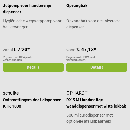
Jetpomp voor handenvrije
Opvangbak
dispenser
Hygiënische wegwerppomp voor
Opvangbak voor de universele
het vervangen
dispenser
€ 7,20*
€ 47,13*
vanaf
vanaf
Prijzen incl. BTW, excl.
Prijzen incl. BTW, excl.
verzendkosten
verzendkosten
Details
Details
schülke
OPHARDT
Ontsmettingsmiddel-dispenser
RX 5 M Handmatige
KHK 1000
wanddispenser met witte lekbak
500 ml eurodispenser met
optionele afsluitbaarheid