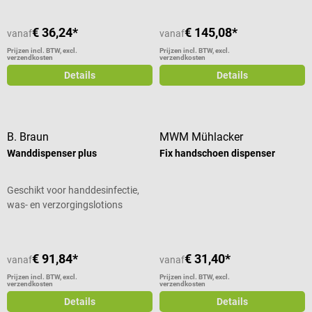
€ 36,24*
€ 145,08*
vanaf
vanaf
Prijzen incl. BTW, excl.
Prijzen incl. BTW, excl.
verzendkosten
verzendkosten
Details
Details
B. Braun
MWM Mühlacker
Wanddispenser plus
Fix handschoen dispenser
Geschikt voor handdesinfectie,
was- en verzorgingslotions
€ 91,84*
€ 31,40*
vanaf
vanaf
Prijzen incl. BTW, excl.
Prijzen incl. BTW, excl.
verzendkosten
verzendkosten
Details
Details