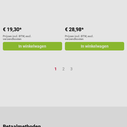
Gemiddelde waardering van 4 van 5 sterren
€ 19,30*
€ 28,98*
Prijzen incl. BTW, excl.
Prijzen incl. BTW, excl.
verzendkosten
verzendkosten
In winkelwagen
In winkelwagen
Pagina
Pagina
Pagina
1
2
3
Betaalmethoden