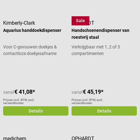
Sale
Kimberly-Clark
OPHARDT
Aquarius handdoekdispenser
Handschoenendispenser van
roestvrij staal
Voor C-gevouwen doekjes &
Verkrijgbaar met 1, 2 of 3
contactloze doekjesafname
compartimenten
Gemiddelde waardering van 5 van 5
€ 41,08*
€ 45,19*
vanaf
vanaf
Prijzen incl. BTW, excl.
Prijzen incl. BTW, excl.
verzendkosten
verzendkosten
Details
Details
medichem
OPHARDT