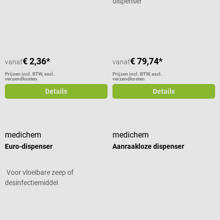
dispenser
Gemiddelde waardering van 5 van 5
€ 2,36*
€ 79,74*
vanaf
vanaf
Prijzen incl. BTW, excl.
Prijzen incl. BTW, excl.
verzendkosten
verzendkosten
Details
Details
medichem
medichem
Euro-dispenser
Aanraakloze dispenser
Voor vloeibare zeep of
desinfectiemiddel
Gemiddelde waardering van 4.5 van 5 sterren
Gemiddelde waardering van 3 van 5