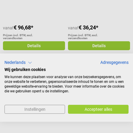
Gemiddelde waardering van 5 van 5
€ 96,68*
€ 36,24*
vanaf
vanaf
Prijzen incl. BTW, excl.
Prijzen incl. BTW, excl.
verzendkosten
verzendkosten
Details
Details
Nederlands
Adresgegevens
Wij gebruiken cookies
HARTMANN
OPHARDT
We kunnen deze plaatsen voor analyse van onze bezoekersgegevens, om
Fripa Zeepdispenser
RX 5 T contactloze dispenser
onze website te verbeteren, gepersonaliseerde inhoud te tonen en om u een
met witte lekbak
geweldige website-ervaring te bieden. Voor meer informatie over de cookies
die we gebruiken opent u de instellingen.
500 ml Eurodispenser
verkrijgbaar als wand- of
tafeldispenser
Instellingen
Accepteer alles
Gemiddelde waardering van 5 van 5