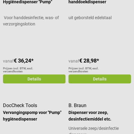
Hygiënedispenser "Pump"
handdoekdispenser
Voor handdesinfectie, was- of
uit geborsteld edelstaal
verzorgingslotion
Gemiddelde waardering van 4 van 5 sterren
Gemiddelde waardering van 4.5 van
€ 36,24*
€ 28,98*
vanaf
vanaf
Prijzen incl. BTW, excl.
Prijzen incl. BTW, excl.
verzendkosten
verzendkosten
Details
Details
DocCheck Tools
B. Braun
Vervangingspomp voor "Pump"
Dispenser voor zeep,
hygiënedispenser
desinfectiemiddel etc.
Universele zeep/desinfectie