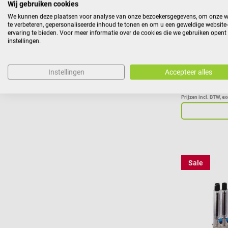
met één hand
Wij gebruiken cookies
veiligheidsve
beveiliging
We kunnen deze plaatsen voor analyse van onze bezoekersgegevens, om onze w
Materiaal can
Voor atrauma
te verbeteren, gepersonaliseerde inhoud te tonen en om u een geweldige website-
ervaring te bieden. Voor meer informatie over de cookies die we gebruiken opent
nikkelstaal L
instellingen.
Individueel s
16 mm (G 25 
Instellingen
Accepteer alles
mm (G 25 x 1
€ 108,30*
-20
€ 86,64*
18 x 1 1/2", 
verschillen
Prijzen incl. BTW, e
100 B. Braun
de geselecte
Sale