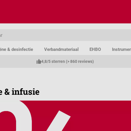
ëne & desinfectie
Verbandmateriaal
EHBO
Instrume
4,8/5 sterren (> 860 reviews)
e & infusie