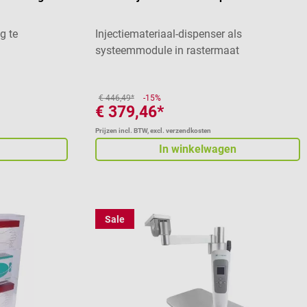
g te
Injectiemateriaal-dispenser als
systeemmodule in rastermaat
€ 446,49*
-15%
€ 379,46*
Prijzen incl. BTW, excl. verzendkosten
In winkelwagen
Sale