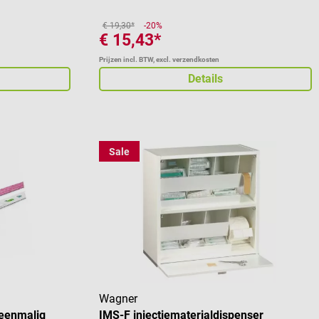
€ 19,30*
-20%
€ 15,43*
Prijzen incl. BTW, excl. verzendkosten
Details
Sale
Wagner
 eenmalig
IMS-F injectiematerialdispenser