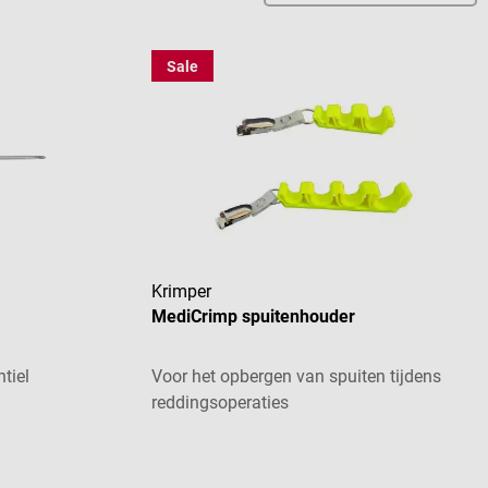
Sale
Krimper
MediCrimp spuitenhouder
ntiel
Voor het opbergen van spuiten tijdens
reddingsoperaties
Gemiddelde waardering van 4.62 van 5 ster