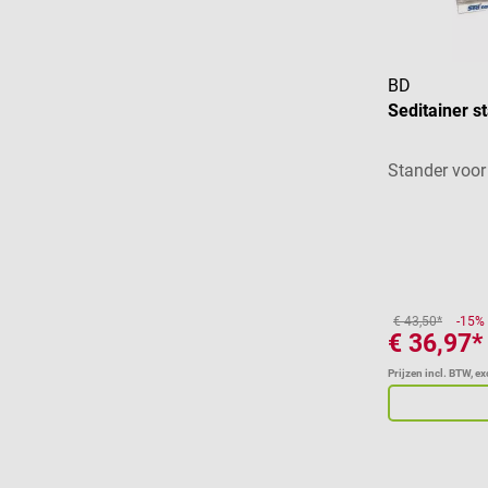
BD
Seditainer s
Stander voor 
€ 43,50*
-15%
€ 36,97*
Prijzen incl. BTW, e