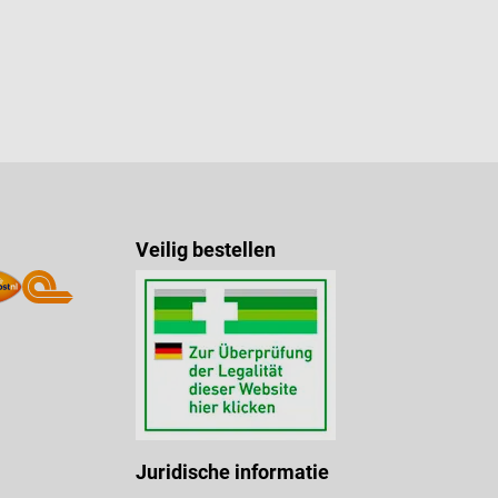
oekjes passen
le hygiëne op
De
envoudig en
vestigd. Hij
zorginstelling
ils
enser met 6 +
le opening
Veilig bestellen
handschoenen
lle
riaal 1 extra
nop de
Juridische informatie