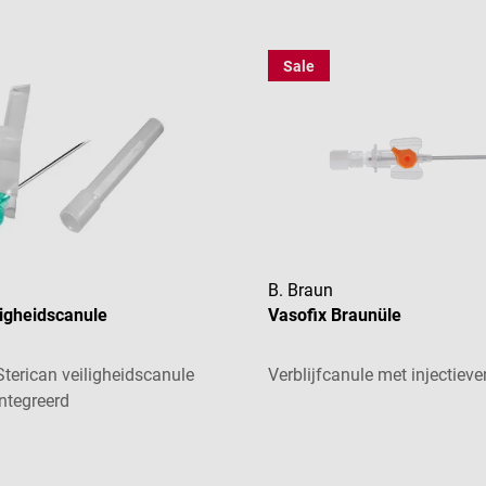
Sale
B. Braun
ligheidscanule
Vasofix Braunüle
Sterican veiligheidscanule
Verblijfcanule met injectieve
ïntegreerd
mechanisme tegen
aardering van 5 van 5 sterren
 De positie van het
e canulescherm geeft de