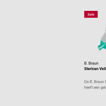
Sale
B. Braun
Sterican Vei
De B. Braun 
heeft een ge
veiligheids
Gemiddelde w
steekwonden.
beschermend