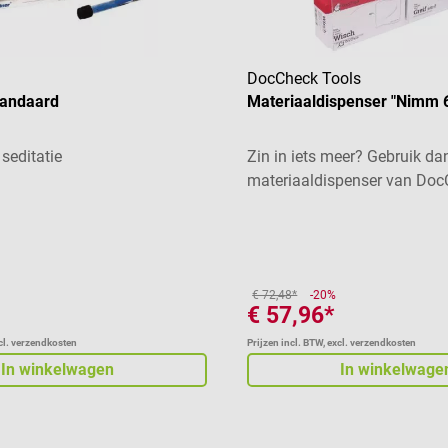
DocCheck Tools
tandaard
Materiaaldispenser "Nimm 
seditatie
Zin in iets meer? Gebruik d
materiaaldispenser van DocC
biedt 6 verschillende vakken
organiseren van maximaal 4
wegwerphandschoenen en a
laboratoriummateriaal. De v
€ 72,48*
-20%
eenvoudig toegankelijk en 
€ 57,96*
individueel worden aangepas
xcl. verzendkosten
Prijzen incl. BTW, excl. verzendkosten
kleine voorwerpen die tijden
In winkelwagen
In winkelwage
behandeling bij de hand moet
passen in de open vakken: 
wattenstaafjes, pleisters, na
desinfectiemiddelen, teststr