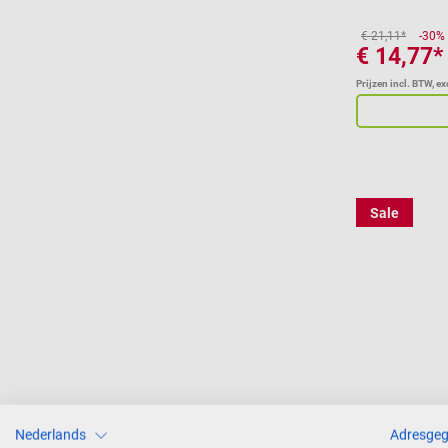
uitlijning va
€ 21,11*
-30%
punctie wordt
€ 14,77*
gevouwen en 
Prijzen incl. BTW, e
klik bevestig
onomkeerbar
De maten va
geschikt voo
toepassingen 
infusies. De
Sale
canules hebb
voor pijnloze
Productdetail
met bescher
prikaccident
gebruik Nau
kleurgecodeer
Oneindig ver
Fresenius
canulebesche
Nederlands
Adresge
Vasodrop v