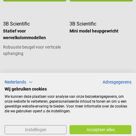
3B Scientific
3B Scientific
Statief voor
Mini model heupgewricht
wervelkolommodellen
Robuuste beugel voor verticale
ophanging
€ 64,01*
€ 48,28*
Nederlands
Adresgegevens
Prijzen incl. BTW, excl.
Prijzen incl. BTW, excl.
verzendkosten
verzendkosten
Wij gebruiken cookies
In winkelwagen
In winkelwagen
We kunnen deze plaatsen voor analyse van onze bezoekersgegevens, om
onze website te verbeteren, gepersonaliseerde inhoud te tonen en om u een
geweldige website-ervaring te bieden. Voor meer informatie over de cookies
die we gebruiken opent u de instellingen.
3B Scientific
3B Scientific
Mini model ellebooggewricht
Minimodel schoudergewricht
Instellingen
Accepteer alles