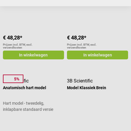
€ 48,28*
€ 48,28*
Prijzen incl. BTW, excl.
Prijzen incl. BTW, excl.
verzendkosten
verzendkosten
In winkelwagen
In winkelwagen
5%
3B Scientific
3B Scientific
Anatomisch hart model
Model Klassiek Brein
Hart model - tweedelig,
inklapbare standaard versie
Gemiddelde waardering van 5 van 5 sterren