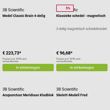
5%
3B Scientific
3B Scientific
Model Classic Brain 4-delig
Klassieke schedel - magnetisch
3-delig magnetisch schedelmodel
€ 223,73*
€ 96,68*
Prijzen incl. BTW, excl.
Prijzen incl. BTW, excl.
verzendkosten
verzendkosten
In winkelwagen
In winkelwagen
3B Scientific
3B Scientific
Acupunctuur Meridiaan Kladblok
Skelett-Modell Fred