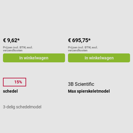
Gemiddelde waardering van 5 van 5 sterren
Gemiddelde waardering van 5 van 5
€ 9,62*
€ 695,75*
Prijzen incl. BTW, excl.
Prijzen incl. BTW, excl.
verzendkosten
verzendkosten
In winkelwagen
In winkelwagen
15%
Dr. No
3B Scientific
schedel
Max spierskeletmodel
3-delig schedelmodel
Gemiddelde waardering van 5 van 5 sterren