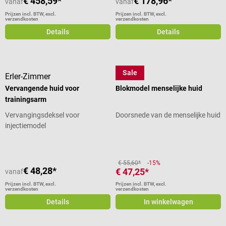
€ 458,59*
€ 178,96*
vanaf
vanaf
Prijzen incl. BTW, excl.
Prijzen incl. BTW, excl.
verzendkosten
verzendkosten
Details
Details
Sale
Erler-Zimmer
Dr. No
Vervangende huid voor
Blokmodel menselijke huid
trainingsarm
Vervangingsdeksel voor
Doorsnede van de menselijke huid
injectiemodel
€ 55,60*
-15%
€ 48,28*
€ 47,25*
vanaf
Prijzen incl. BTW, excl.
Prijzen incl. BTW, excl.
verzendkosten
verzendkosten
Details
In winkelwagen