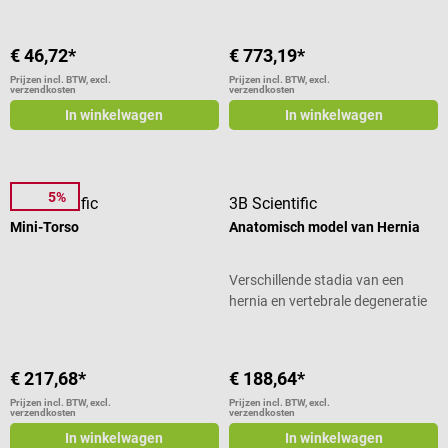
€ 46,72*
€ 773,19*
Prijzen incl. BTW, excl.
Prijzen incl. BTW, excl.
verzendkosten
verzendkosten
In winkelwagen
In winkelwagen
5%
3B Scientific
3B Scientific
Mini-Torso
Anatomisch model van Hernia
Verschillende stadia van een
hernia en vertebrale degeneratie
€ 217,68*
€ 188,64*
Prijzen incl. BTW, excl.
Prijzen incl. BTW, excl.
verzendkosten
verzendkosten
In winkelwagen
In winkelwagen