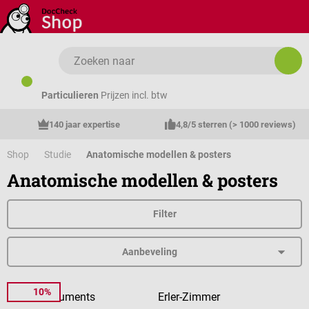
Ga naar de hoofdinhoud
Particulieren
Prijzen incl. btw
140 jaar expertise
4,8/5 sterren (> 1000 reviews)
Shop
Studie
Anatomische modellen & posters
Anatomische modellen & posters
Filter
10%
AUAS Instruments
Erler-Zimmer