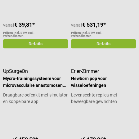
€ 39,81*
€ 531,19*
vanaf
vanaf
Prijzen incl. BTW, excl.
Prijzen incl. BTW, excl.
verzendkosten
verzendkosten
Details
Details
UpSurgeOn
Erler-Zimmer
Mycro-trainingssysteem voor
Newborn pop voor
microvasculaire anastomosen
wisseloefeningen
en microhechtingen
Draagbare oefenkit met simulator
Levensechte replica met
en koppelbare app
beweegbare gewrichten
Gemiddelde waardering van 4 van 5 sterren