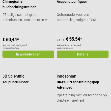
Chirurgische
Acupunctuur figuur
huidhechtingstrainer
27-delige set met groot
Oefenmodel voor een
oefenkussen, instrumenten en
behandeling volgens TCM
hechtmateriaal
€ 55,54*
€ 60,44*
vanaf
Prijzen incl. BTW, excl.
Prijzen incl. BTW, excl.
verzendkosten
verzendkosten
In winkelwagen
Details
3B Scientific
Innosonian
Acupunctuur oor
BRAYDEN cpr-trainingspop
Advanced
Cpr-training met led-feedback op
diepte en snelheid
Gemiddelde waardering van 5 van 5