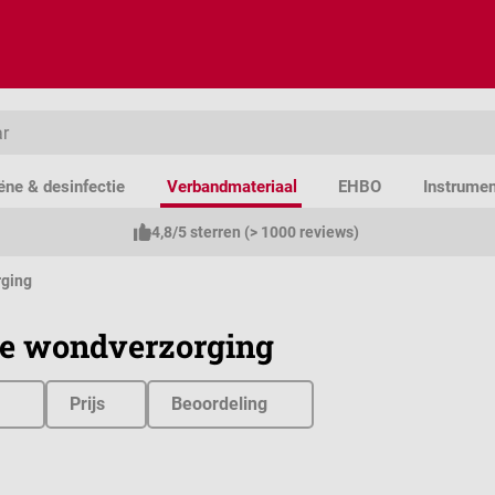
ëne & desinfectie
Verbandmateriaal
EHBO
Instrume
4,8/5 sterren (> 1000 reviews)
rging
ge wondverzorging
Prijs
Beoordeling