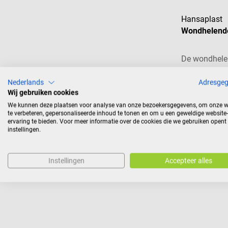
Hansaplast
Wondhelende
De wondhele
bevordert de
Nederlands
Adresge
kleine, oppe
Wij gebruiken cookies
snijwonden, 
We kunnen deze plaatsen voor analyse van onze bezoekersgegevens, om onze w
brandwonden
€ 4,
vanaf
te verbeteren, gepersonaliseerde inhoud te tonen en om u een geweldige website-
beschermende
ervaring te bieden. Voor meer informatie over de cookies die we gebruiken opent
Prijzen incl. BTW, e
instellingen.
wond uitdroo
wondmilieu d
het risico va
Instellingen
Accepteer alles
Deze zalf is 
huid als bab
in alle fasen
wondgenezing
Zalf voor de