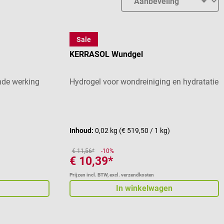
Sale
3M
KERRASOL Wundgel
nde werking
Hydrogel voor wondreiniging en hydratatie
Gemiddelde waardering van 4 van 5 sterren
Inhoud:
0,02 kg
(€ 519,50 / 1 kg)
€ 11,56*
-10%
€ 10,39*
Prijzen incl. BTW, excl. verzendkosten
In winkelwagen