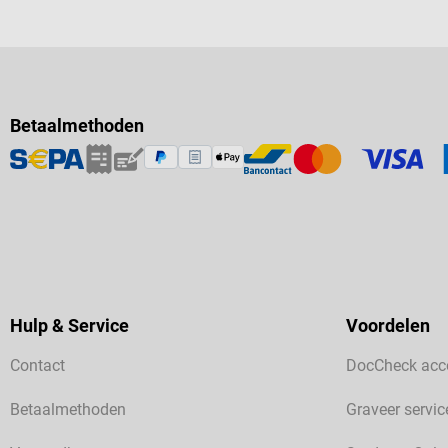
natuurlijke 
praktische t
van kleine, 
Beschermt de
creëert een v
geurstoffen, 
Betaalmethoden
conservering
ingrediënten
Hansaplast pl
brengen Derm
huidverdraa
witte vaselin
ceresinewas, 
glycerylstear
Hulp & Service
Voordelen
Contact
DocCheck acc
Betaalmethoden
Graveer servic