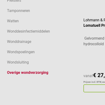
Pleisters
Tamponneren
Lohmann & 
Watten
Lomatuell Pr
Wonddesinfectiemiddelen
Gelvormend 
Wonddrainage
hydrocolloïd
Wondspoelingen
Wondsluiting
Overige wondverzorging
€ 27
vanaf
Prijzen incl. BTW, e