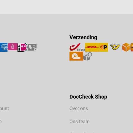
wondgenezing in een
ube Ondersteunt de genezing
oppervlakkige wondjes
 wond tegen uitdroging en
ochtig wondmilieu Vrij van
kleurstoffen,
Verzending
smiddelen en dierlijke
 Kan worden gebruikt onder
eisters Pijnloos aan te
atologisch getest op
gzaamheid Samenstelling:
e, dunne paraffineolie,
glycerine, panthenol,
aat Inho
DocCheck Shop
ount
Over ons
e
Ons team