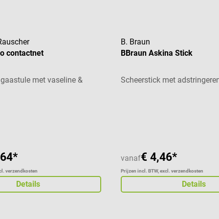
Rauscher
B. Braun
o contactnet
BBraun Askina Stick
gaastule met vaseline &
Scheerstick met adstringere
,64*
€ 4,46*
vanaf
xcl. verzendkosten
Prijzen incl. BTW, excl. verzendkosten
Details
Details