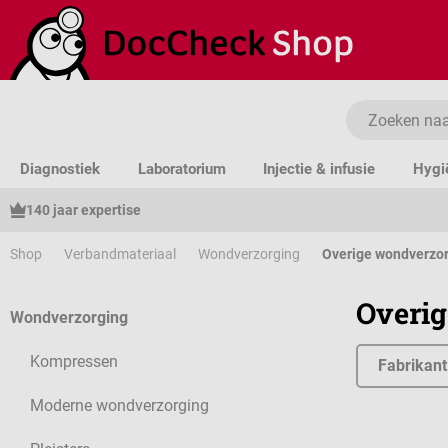
a naar de hoofdinhoud
Ga naar de zoekopdracht
Ga naar de hoofdnavigatie
Diagnostiek
Laboratorium
Injectie & infusie
Hygi
140 jaar expertise
Shop
Verbandmateriaal
Wondverzorging
Overige wondverzo
Overi
Wondverzorging
Kompressen
Fabrikant
Moderne wondverzorging