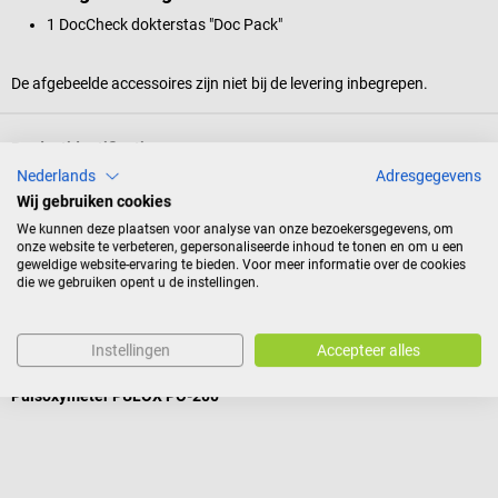
1 DocCheck dokterstas "Doc Pack"
De afgebeelde accessoires zijn niet bij de levering inbegrepen.
Productidentificatie
Nederlands
Adresgegevens
Wij gebruiken cookies
Reviews
We kunnen deze plaatsen voor analyse van onze bezoekersgegevens, om
onze website te verbeteren, gepersonaliseerde inhoud te tonen en om u een
geweldige website-ervaring te bieden. Voor meer informatie over de cookies
die we gebruiken opent u de instellingen.
Andere kochten ook
Instellingen
Accepteer alles
Pulox
b
Pulsoxymeter PULOX PO-200
K
G