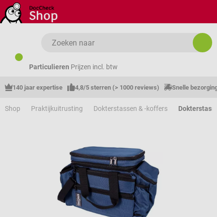
Ga naar de hoofdinhoud
Particulieren
Prijzen incl. btw
140 jaar expertise
4,8/5 sterren (> 1000 reviews)
Snelle bezorgin
Shop
Praktijkuitrusting
Dokterstassen & -koffers
Dokterstass