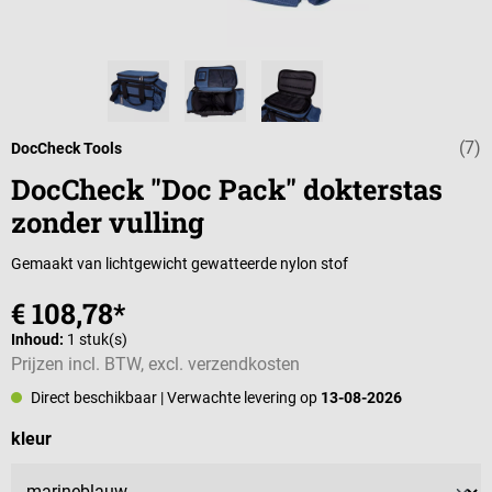
(7)
Gemiddelde wa
DocCheck Tools
DocCheck "Doc Pack" dokterstas
zonder vulling
Gemaakt van lichtgewicht gewatteerde nylon stof
€ 108,78*
Inhoud:
1 stuk(s)
Prijzen incl. BTW, excl. verzendkosten
Direct beschikbaar
| Verwachte levering op
13-08-2026
Selecteer
kleur