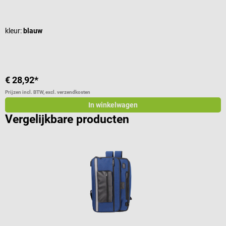
Gemiddelde waardering van 4.92 van 5 sterren
G
kleur:
blauw
€ 28,92*
€
Prijzen incl. BTW, excl. verzendkosten
Pr
In winkelwagen
Vergelijkbare producten