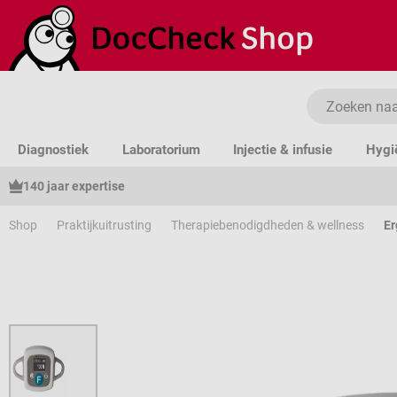
a naar de hoofdinhoud
Ga naar de zoekopdracht
Ga naar de hoofdnavigatie
Diagnostiek
Laboratorium
Injectie & infusie
Hygi
140 jaar expertise
Shop
Praktijkuitrusting
Therapiebenodigdheden & wellness
Er