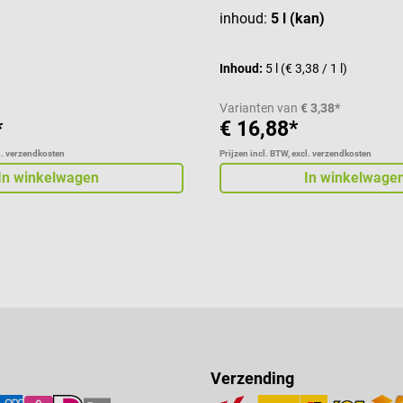
inhoud:
5 l (kan)
Inhoud:
5 l
(€ 3,38 / 1 l)
Varianten van
€ 3,38*
*
€ 16,88*
cl. verzendkosten
Prijzen incl. BTW, excl. verzendkosten
In winkelwagen
In winkelwage
Verzending