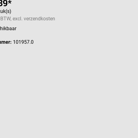
39*
tuk(s)
. BTW, excl. verzendkosten
hikbaar
mmer:
101957.0