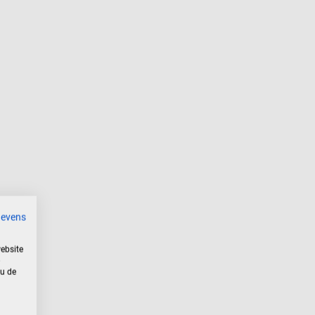
gevens
ebsite
 u de