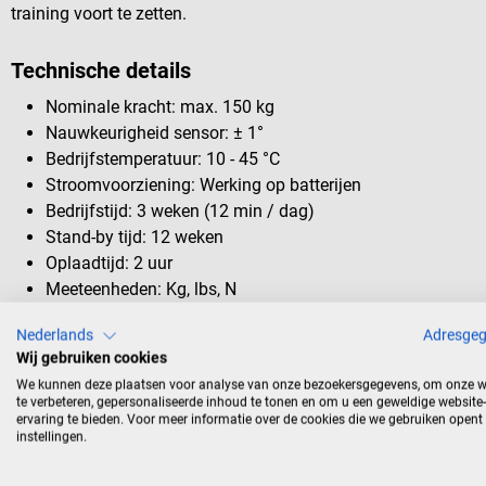
training voort te zetten.
Technische details
Nominale kracht: max. 150 kg
Nauwkeurigheid sensor: ± 1°
Bedrijfstemperatuur: 10 - 45 °C
Stroomvoorziening: Werking op batterijen
Bedrijfstijd: 3 weken (12 min / dag)
Stand-by tijd: 12 weken
Oplaadtijd: 2 uur
Meeteenheden: Kg, lbs, N
Intern geheugen: 4 metingen
Nederlands
Adresge
Wij gebruiken cookies
We kunnen deze plaatsen voor analyse van onze bezoekersgegevens, om onze w
Omvang van de levering
te verbeteren, gepersonaliseerde inhoud te tonen en om u een geweldige website-
ervaring te bieden. Voor meer informatie over de cookies die we gebruiken opent
1 Meloq EasyForce - Digitale krachtmeter
instellingen.
1 USB oplaadkabel