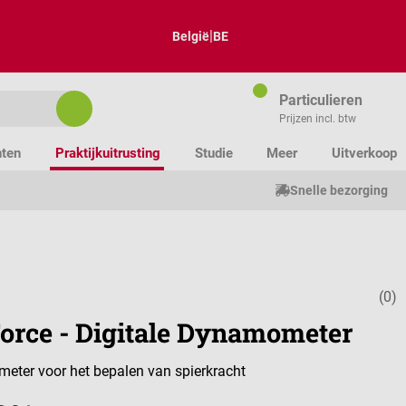
|
België
BE
Particulieren
Prijzen incl. btw
nten
Praktijkuitrusting
Studie
Meer
Uitverkoop
Snelle bezorging
(0)
Gemiddelde w
orce - Digitale Dynamometer
eter voor het bepalen van spierkracht