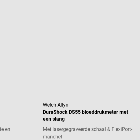
Welch Allyn
DuraShock DS55 bloeddrukmeter met
een slang
ie en
Met lasergegraveerde schaal & FlexiPort-
manchet