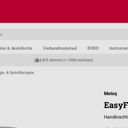
ëne & desinfectie
Verbandmateriaal
EHBO
Instrume
4,8/5 sterren (> 1000 reviews)
go- & fysiotherapie
Meloq
EasyF
Handkrachtm