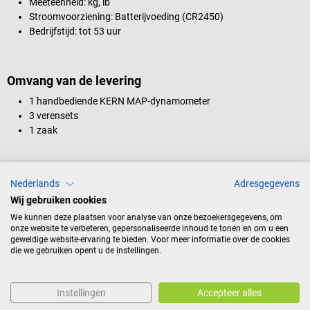
Meeteenheid: kg, lb
Stroomvoorziening: Batterijvoeding (CR2450)
Bedrijfstijd: tot 53 uur
Omvang van de levering
1 handbediende KERN MAP-dynamometer
3 verensets
1 zaak
Productidentificatie
Nederlands
Adresgegevens
Wij gebruiken cookies
We kunnen deze plaatsen voor analyse van onze bezoekersgegevens, om
Documenten
onze website te verbeteren, gepersonaliseerde inhoud te tonen en om u een
geweldige website-ervaring te bieden. Voor meer informatie over de cookies
die we gebruiken opent u de instellingen.
Reviews
Instellingen
Accepteer alles