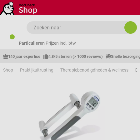
Ga naar de hoofdinhoud
Particulieren
Prijzen incl. btw
140 jaar expertise
4,8/5 sterren (> 1000 reviews)
Snelle bezorgin
Shop
Praktijkuitrusting
Therapiebenodigdheden & wellness
Er