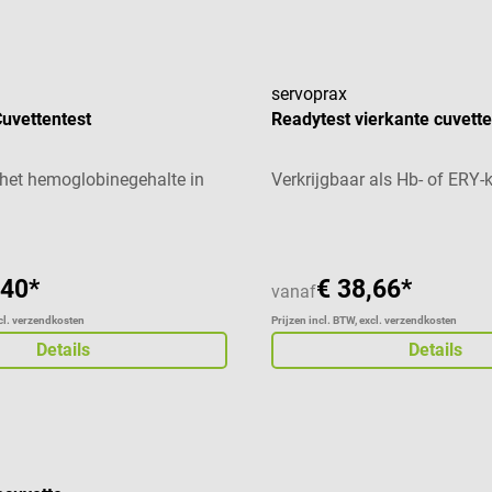
servoprax
Cuvettentest
Readytest vierkante cuvette
 het hemoglobinegehalte in
Verkrijgbaar als Hb- of ERY-
,40*
€ 38,66*
vanaf
xcl. verzendkosten
Prijzen incl. BTW, excl. verzendkosten
Details
Details