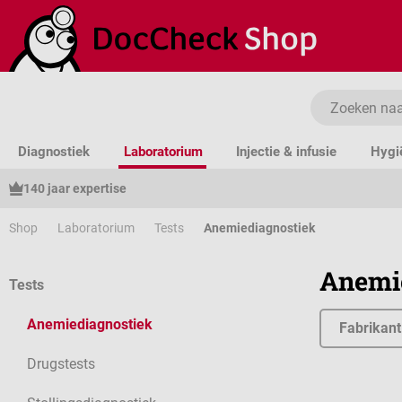
a naar de hoofdinhoud
Ga naar de zoekopdracht
Ga naar de hoofdnavigatie
Diagnostiek
Laboratorium
Injectie & infusie
Hygi
140 jaar expertise
Shop
Laboratorium
Tests
Anemiediagnostiek
Anemi
Tests
Anemiediagnostiek
Fabrikant
Drugstests