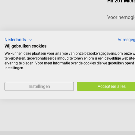
Hb 201 Micr
Voor hemogl
Inhoud:
200 st
stuk(s))
Nederlands
Adresge
Wij gebruiken cookies
€ 193,48
We kunnen deze plaatsen voor analyse van onze bezoekersgegevens, om onze w
Prijzen incl. BTW, e
te verbeteren, gepersonaliseerde inhoud te tonen en om u een geweldige website-
ervaring te bieden. Voor meer informatie over de cookies die we gebruiken opent
instellingen.
Instellingen
Accepteer alles