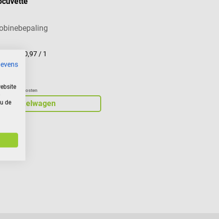
ocuvette
obinebepaling
uk(s)
(€ 0,97 / 1
gevens
*
ebsite
xcl. verzendkosten
 u de
In winkelwagen