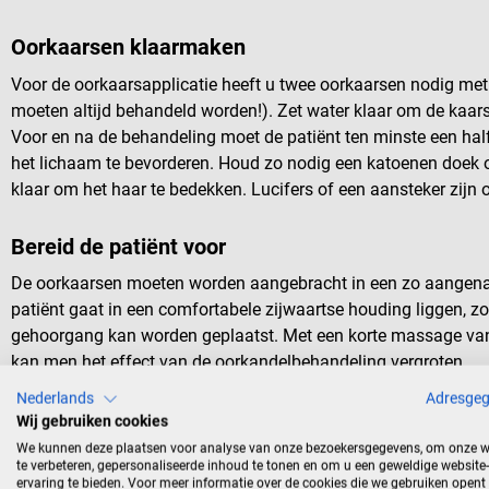
Oorkaarsen klaarmaken
Voor de oorkaarsapplicatie heeft u twee oorkaarsen nodig met
moeten altijd behandeld worden!). Zet water klaar om de kaars
Voor en na de behandeling moet de patiënt ten minste een half
het lichaam te bevorderen. Houd zo nodig een katoenen doek 
klaar om het haar te bedekken. Lucifers of een aansteker zijn 
Bereid de patiënt voor
De oorkaarsen moeten worden aangebracht in een zo aangena
patiënt gaat in een comfortabele zijwaartse houding liggen, zo
gehoorgang kan worden geplaatst. Met een korte massage van
kan men het effect van de oorkandelbehandeling vergroten.
Vervolgens moet de assistente het omringende hoofdgebied en
Nederlands
Adresge
bedekken.
Wij gebruiken cookies
We kunnen deze plaatsen voor analyse van onze bezoekersgegevens, om onze w
te verbeteren, gepersonaliseerde inhoud te tonen en om u een geweldige website-
Steek de oorkaars aan
ervaring te bieden. Voor meer informatie over de cookies die we gebruiken opent