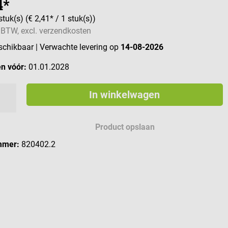
4*
stuk(s)
(€ 2,41* / 1 stuk(s))
. BTW, excl. verzendkosten
eschikbaar
| Verwachte levering op
14-08-2026
n vóór:
01.01.2028
In winkelwagen
Product opslaan
mmer:
820402.2