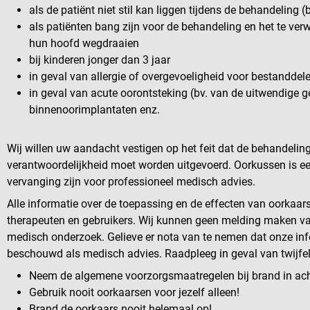
als de patiënt niet stil kan liggen tijdens de behandeling (
als patiënten bang zijn voor de behandeling en het te verw
hun hoofd wegdraaien
bij kinderen jonger dan 3 jaar
in geval van allergie of overgevoeligheid voor bestandde
in geval van acute oorontsteking (bv. van de uitwendige
binnenoorimplantaten enz.
Wij willen uw aandacht vestigen op het feit dat de behandelin
verantwoordelijkheid moet worden uitgevoerd. Oorkussen is ee
vervanging zijn voor professioneel medisch advies.
Alle informatie over de toepassing en de effecten van oorkaar
therapeuten en gebruikers. Wij kunnen geen melding maken va
medisch onderzoek. Gelieve er nota van te nemen dat onze in
beschouwd als medisch advies. Raadpleeg in geval van twijfel 
Neem de algemene voorzorgsmaatregelen bij brand in ac
Gebruik nooit oorkaarsen voor jezelf alleen!
Brand de oorkaars nooit helemaal op!