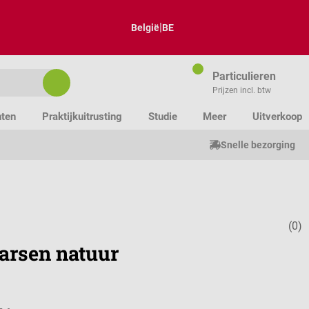
|
België
BE
Particulieren
Prijzen incl. btw
nten
Praktijkuitrusting
Studie
Meer
Uitverkoop
Snelle bezorging
(0)
Gemiddelde w
arsen natuur