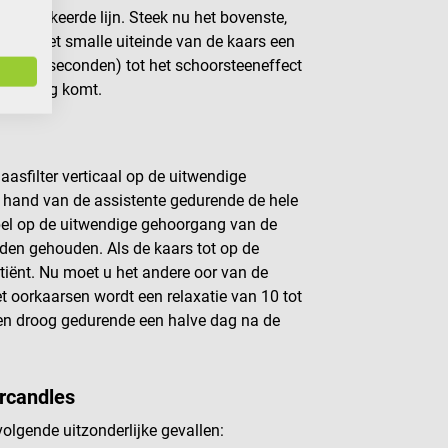
gemarkeerde lijn. Steek nu het bovenste,
u aan het smalle uiteinde van de kaars een
al 30 seconden) tot het schoorsteeneffect
rsopening komt.
aasfilter verticaal op de uitwendige
hand van de assistente gedurende de hele
bel op de uitwendige gehoorgang van de
rden gehouden. Als de kaars tot op de
tiënt. Nu moet u het andere oor van de
 oorkaarsen wordt een relaxatie van 10 tot
en droog gedurende een halve dag na de
arcandles
olgende uitzonderlijke gevallen: