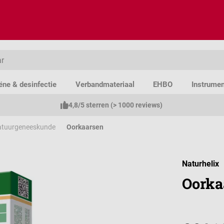
ëne & desinfectie
Verbandmateriaal
EHBO
Instrume
4,8/5 sterren (> 1000 reviews)
tuurgeneeskunde
Oorkaarsen
Naturhelix
Oorka