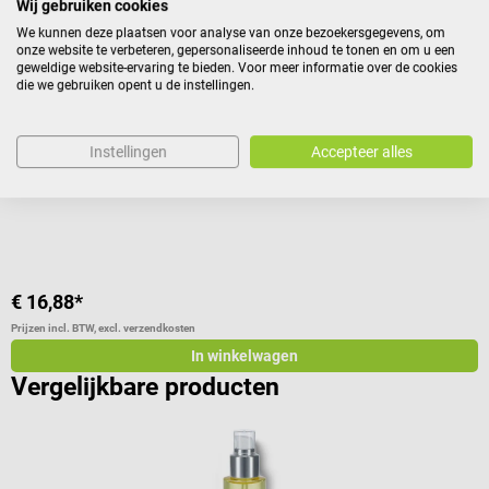
SCHUPP
Wij gebruiken cookies
Neutrale massageolie
V
We kunnen deze plaatsen voor analyse van onze bezoekersgegevens, om
onze website te verbeteren, gepersonaliseerde inhoud te tonen en om u een
geweldige website-ervaring te bieden. Voor meer informatie over de cookies
die we gebruiken opent u de instellingen.
Voedend massageproduct met vitamine E & jojoba-olie
M
inhoud:
1.000 ml
i
Instellingen
Accepteer alles
I
€ 16,88*
€
Prijzen incl. BTW, excl. verzendkosten
Pr
In winkelwagen
Vergelijkbare producten