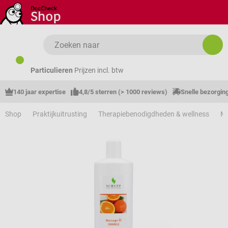
Ga naar de hoofdinhoud
Particulieren
Prijzen incl. btw
140 jaar expertise
4,8/5 sterren (> 1000 reviews)
Snelle bezorgin
Shop
Praktijkuitrusting
Therapiebenodigdheden & wellness
M