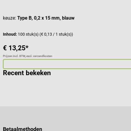
Gemiddelde waardering van 5 van 5 sterren
keuze:
Type B, 0,2 x 15 mm, blauw
Inhoud:
100 stuk(s)
(€ 0,13 / 1 stuk(s))
€ 13,25*
Prijzen incl. BTW, excl. verzendkosten
Recent bekeken
Betaalmethoden