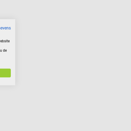
gevens
ebsite
 u de