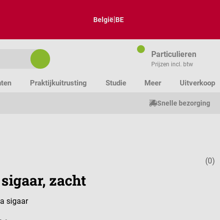
|
België
BE
Particulieren
Prijzen incl. btw
nten
Praktijkuitrusting
Studie
Meer
Uitverkoop
Snelle bezorging
(0)
Gemiddelde w
sigaar, zacht
a sigaar