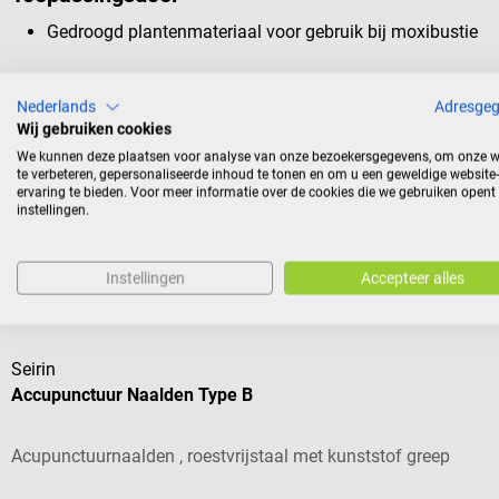
Gedroogd plantenmateriaal voor gebruik bij moxibustie
Nederlands
Adresge
Leveringsomvang
Wij gebruiken cookies
1 verpakking Hwato zachte moxasigaren à 10 stuks
We kunnen deze plaatsen voor analyse van onze bezoekersgegevens, om onze w
te verbeteren, gepersonaliseerde inhoud te tonen en om u een geweldige website-
ervaring te bieden. Voor meer informatie over de cookies die we gebruiken opent
instellingen.
Instellingen
Accepteer alles
Andere kochten ook
Seirin
Accupunctuur Naalden Type B
Acupunctuurnaalden , roestvrijstaal met kunststof greep