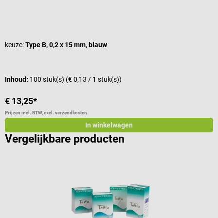
Gemiddelde waardering van 5 van 5 sterren
G
keuze:
Type B, 0,2 x 15 mm, blauw
k
Inhoud:
100 stuk(s)
(€ 0,13 / 1 stuk(s))
I
€ 13,25*
€
Prijzen incl. BTW, excl. verzendkosten
Pr
In winkelwagen
Vergelijkbare producten