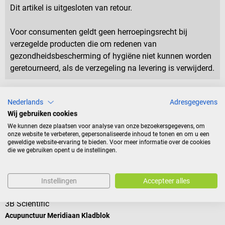
Dit artikel is uitgesloten van retour.
Voor consumenten geldt geen herroepingsrecht bij
verzegelde producten die om redenen van
gezondheidsbescherming of hygiëne niet kunnen worden
geretourneerd, als de verzegeling na levering is verwijderd.
Nederlands
Adresgegevens
Productidentificatie
Wij gebruiken cookies
We kunnen deze plaatsen voor analyse van onze bezoekersgegevens, om
onze website te verbeteren, gepersonaliseerde inhoud te tonen en om u een
Reviews
geweldige website-ervaring te bieden. Voor meer informatie over de cookies
die we gebruiken opent u de instellingen.
Toebehoor
Instellingen
Accepteer alles
3B Scientific
N
Acupunctuur Meridiaan Kladblok
A