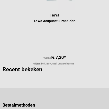
TeWa
TeWa Acupunctuurnaalden
Gemiddelde waardering van 5 van 5 
€ 7,20*
vanaf
Prijzen incl. BTW, excl. verzendkosten
Recent bekeken
Betaalmethoden