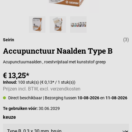
(3)
Gemiddelde wa
Seirin
Accupunctuur Naalden Type B
Acupunctuurnaalden , roestvrijstaal met kunststof greep
€ 13,25*
Inhoud:
100 stuk(s)
(€ 0,13* / 1 stuk(s))
Prijzen incl. BTW, excl. verzendkosten
Direct beschikbaar
| Bezorging tussen
10-08-2026
en
11-08-2026
Te gebruiken vóór:
30.06.2029
Selecteer
keuze