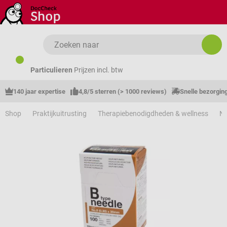
Ga naar de hoofdinhoud
Particulieren
Prijzen incl. btw
140 jaar expertise
4,8/5 sterren (> 1000 reviews)
Snelle bezorgin
Shop
Praktijkuitrusting
Therapiebenodigdheden & wellness
Na