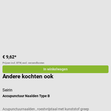
V
Gemiddelde waardering van 5 van 5 sterren
G
v
€ 9,62*
€
Prijzen incl. BTW, excl. verzendkosten
Pr
In winkelwagen
Andere kochten ook
Seirin
S
Accupunctuur Naalden Type B
A
Acupunctuurnaalden , roestvrijstaal met kunststof greep
A