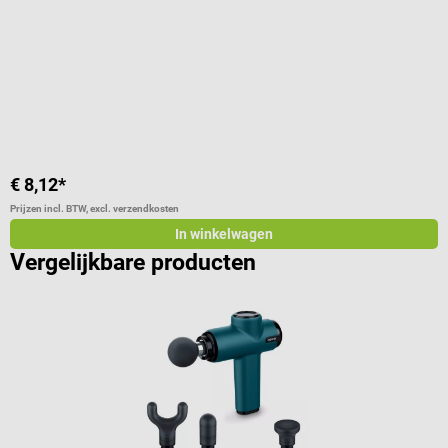
I
€ 8,12*
v
Prijzen incl. BTW, excl. verzendkosten
Pr
In winkelwagen
Vergelijkbare producten