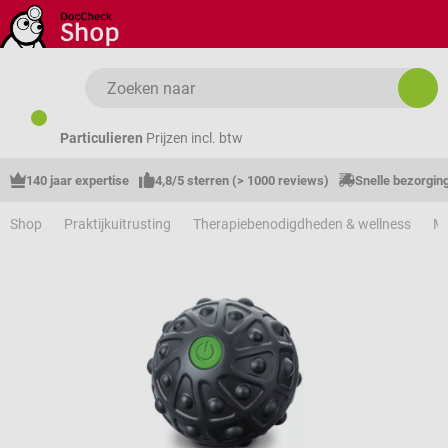
Ga naar de hoofdinhoud
Particulieren
Prijzen incl. btw
140 jaar expertise
4,8/5 sterren (> 1000 reviews)
Snelle bezorgin
Shop
Praktijkuitrusting
Therapiebenodigdheden & wellness
M