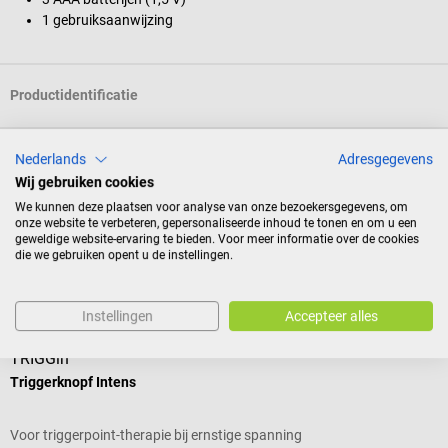
1 gebruiksaanwijzing
Productidentificatie
Nederlands
Adresgegevens
Documenten
Wij gebruiken cookies
We kunnen deze plaatsen voor analyse van onze bezoekersgegevens, om
Reviews
onze website te verbeteren, gepersonaliseerde inhoud te tonen en om u een
geweldige website-ervaring te bieden. Voor meer informatie over de cookies
die we gebruiken opent u de instellingen.
Andere kochten ook
Instellingen
Accepteer alles
TRIGGin
B
Triggerknopf Intens
S
Voor triggerpoint-therapie bij ernstige spanning
A