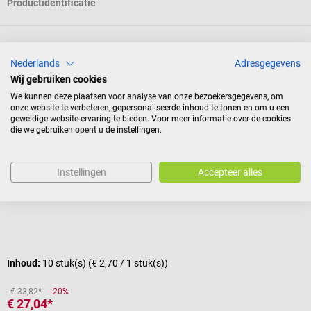
Productidentificatie
Reviews
Nederlands
Adresgegevens
Wij gebruiken cookies
We kunnen deze plaatsen voor analyse van onze bezoekersgegevens, om
Andere kochten ook
onze website te verbeteren, gepersonaliseerde inhoud te tonen en om u een
geweldige website-ervaring te bieden. Voor meer informatie over de cookies
die we gebruiken opent u de instellingen.
Sale
Calopad
G
Calopad Klebetapes
K
Instellingen
Accepteer alles
Accessoires voor de Calopad diepwarmtepleister
G
Gemiddelde waardering van 5 van 5 sterren
k
Inhoud:
10 stuk(s)
(€ 2,70 / 1 stuk(s))
I
€ 33,82*
-20%
€ 27,04*
€