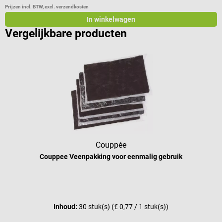
Prijzen incl. BTW, excl. verzendkosten
Pr
In winkelwagen
Vergelijkbare producten
Couppée
Couppee Veenpakking voor eenmalig gebruik
Inhoud:
30 stuk(s)
(€ 0,77 / 1 stuk(s))