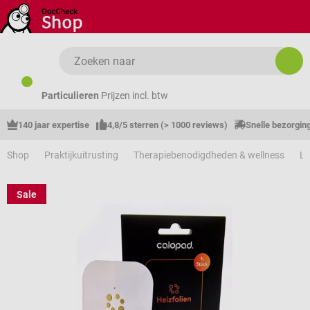
Ga naar de hoofdinhoud
Particulieren
Prijzen incl. btw
140 jaar expertise
4,8/5 sterren (> 1000 reviews)
Snelle bezorgin
Shop
Praktijkuitrusting
Therapiebenodigdheden & wellness
Li
Sale