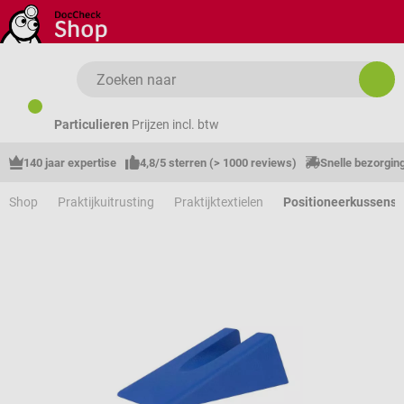
Ga naar de hoofdinhoud
Particulieren
Prijzen incl. btw
140 jaar expertise
4,8/5 sterren (> 1000 reviews)
Snelle bezorgin
Shop
Praktijkuitrusting
Praktijktextielen
Positioneerkussens