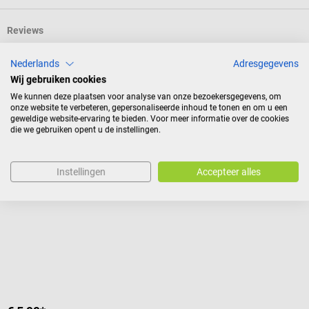
Reviews
Nederlands
Adresgegevens
Wij gebruiken cookies
Andere kochten ook
We kunnen deze plaatsen voor analyse van onze bezoekersgegevens, om
onze website te verbeteren, gepersonaliseerde inhoud te tonen en om u een
geweldige website-ervaring te bieden. Voor meer informatie over de cookies
Dr. No
S
die we gebruiken opent u de instellingen.
Aziatisch houten massagekruis
A
Instellingen
Accepteer alles
Voor alle soorten wellnessmassages
A
G
k
I