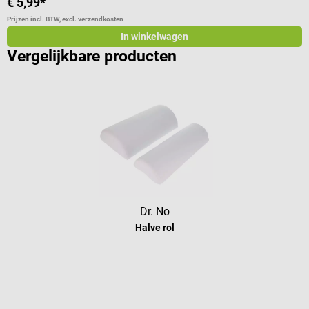
€ 5,99*
€
Prijzen incl. BTW, excl. verzendkosten
Pr
In winkelwagen
Vergelijkbare producten
Dr. No
Halve rol
Gemiddelde waardering van 5 van 5 