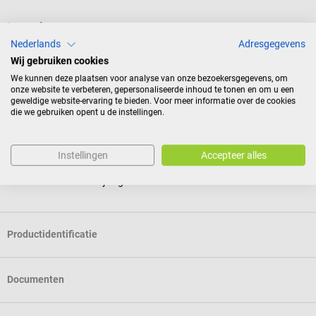
Leveringsomvang
Nederlands
Adresgegevens
1 OMRON CompAIR C28P vernevelaar
Wij gebruiken cookies
1 vernevelaarset
1 mondstuk
We kunnen deze plaatsen voor analyse van onze bezoekersgegevens, om
onze website te verbeteren, gepersonaliseerde inhoud te tonen en om u een
1 neusstuk
geweldige website-ervaring te bieden. Voor meer informatie over de cookies
1 luchtslang (PVC) maat 150 cm
die we gebruiken opent u de instellingen.
5 Luchtfilter
1 masker voor volwassenen (PVC)
1 kindermasker (PVC)
Instellingen
Accepteer alles
1 draagtas
1 Gebruiksaanwijzing
Productidentificatie
Documenten