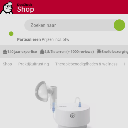
Ga naar de hoofdinhoud
Particulieren
Prijzen incl. btw
140 jaar expertise
4,8/5 sterren (> 1000 reviews)
Snelle bezorgin
Shop
Praktijkuitrusting
Therapiebenodigdheden & wellness
In