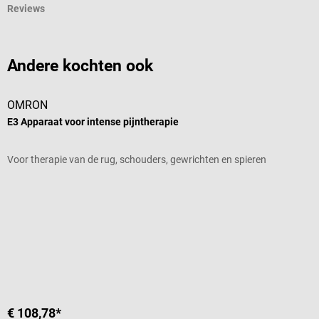
Reviews
Andere kochten ook
OMRON
P
E3 Apparaat voor intense pijntherapie
C
Voor therapie van de rug, schouders, gewrichten en spieren
H
Gemiddelde waardering van 5 van 5 sterren
G
k
€ 108,78*
€