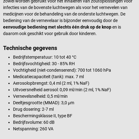
zowel worden gebruikt voor het inhaleren van zoutoplossingen voor
infecties van de bovenste luchtwegen als voor het vernevelen van
medicijnen voor de behandeling van de onderste luchtwegen. De
bediening van de vernevelaar is bijzonder eenvoudig door de
eenvoudige bediening met slechts één druk op de knop
en is
daarom ook geschikt voor gebruik door kinderen.
Technische gegevens
Bedrijfstemperatuur: 10 tot 40 °C
Bedrijfsvochtigheid: 30 - 85% RH
Vochtigheid (niet-condenserend): 700 tot 1060 hPa
Medicatiecapaciteit (tank): max. 7 ml
Aerosolopbrengst: 0,4 ml (2 ml, 1% NaF)
Uitvoersnelheid aerosol: 0,09 ml/min (2 ml, 1% NaF)
Vernevelsnelheid: 0,5 ml/min
Deeltjesgrootte (MMAD): 3,0 μm
Drug dosering: 2-7 ml
Beschermingsklasse II, type BF
Bedrijfsvolume: 60 dB
Netspanning: 260 VA