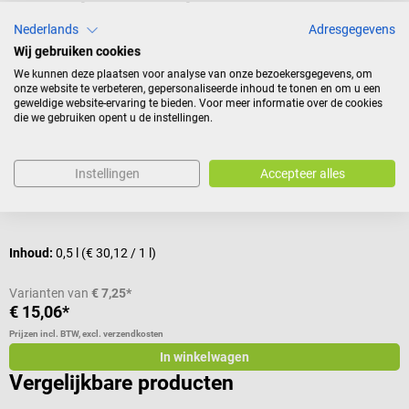
Andere kochten ook
Nederlands
Adresgegevens
Wij gebruiken cookies
SCHUPP
D
We kunnen deze plaatsen voor analyse van onze bezoekersgegevens, om
Massagelotion Relax
I
onze website te verbeteren, gepersonaliseerde inhoud te tonen en om u een
geweldige website-ervaring te bieden. Voor meer informatie over de cookies
die we gebruiken opent u de instellingen.
Uitgebalanceerde lotion verzachtende wellness-massages
I
Instellingen
Accepteer alles
G
inhoud:
500 ml + dispenser
g
Inhoud:
0,5 l
(€ 30,12 / 1 l)
Varianten van
€ 7,25*
€ 15,06*
v
Prijzen incl. BTW, excl. verzendkosten
Pr
In winkelwagen
Vergelijkbare producten