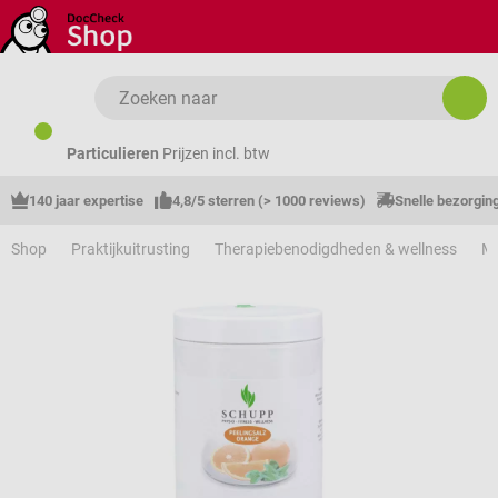
Ga naar de hoofdinhoud
Particulieren
Prijzen incl. btw
140 jaar expertise
4,8/5 sterren (> 1000 reviews)
Snelle bezorgin
Shop
Praktijkuitrusting
Therapiebenodigdheden & wellness
M