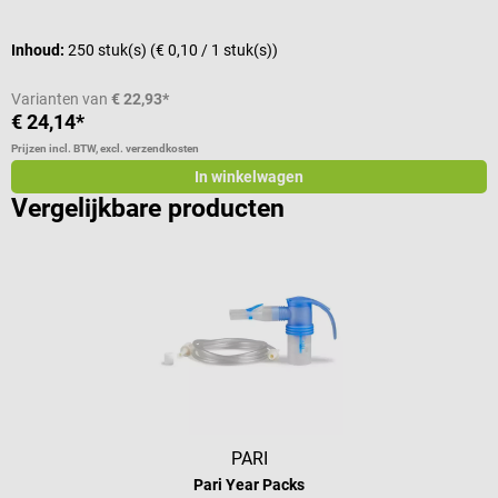
Inhoud:
250 stuk(s)
(€ 0,10 / 1 stuk(s))
Varianten van
€ 22,93*
€ 24,14*
€
Prijzen incl. BTW, excl. verzendkosten
Pr
In winkelwagen
Vergelijkbare producten
PARI
Pari Year Packs