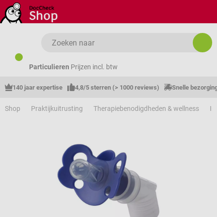
Ga naar de hoofdinhoud
Particulieren
Prijzen incl. btw
140 jaar expertise
4,8/5 sterren (> 1000 reviews)
Snelle bezorgin
Shop
Praktijkuitrusting
Therapiebenodigdheden & wellness
In