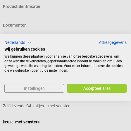
Productidentificatie
Documenten
Nederlands
Adresgegevens
Reviews
Wij gebruiken cookies
We kunnen deze plaatsen voor analyse van onze bezoekersgegevens, om
onze website te verbeteren, gepersonaliseerde inhoud te tonen en om u een
Andere kochten ook
geweldige website-ervaring te bieden. Voor meer informatie over de cookies
die we gebruiken opent u de instellingen.
Soennecken
Instellingen
Accepteer alles
Mailers
S
Zelfklevende C4-zakjes – met venster
L
keuze:
met vensters
g