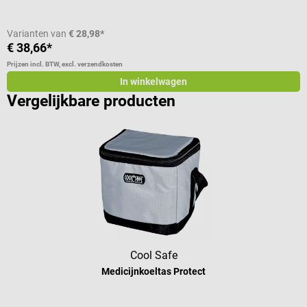
Varianten van
€ 28,98*
€ 38,66*
€
Prijzen incl. BTW, excl. verzendkosten
Pr
In winkelwagen
Vergelijkbare producten
Cool Safe
Medicijnkoeltas Protect