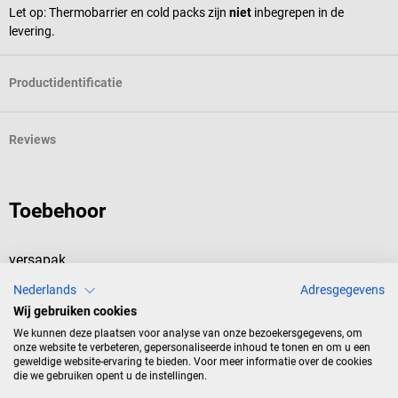
Let op: Thermobarrier en cold packs zijn
niet
inbegrepen in de
levering.
Productidentificatie
Reviews
Toebehoor
versapak
v
Eutectische accumulator PCM met faseverandering
T
Nederlands
Adresgegevens
Wij gebruiken cookies
Accessoires voor Versapak tassen
A
We kunnen deze plaatsen voor analyse van onze bezoekersgegevens, om
onze website te verbeteren, gepersonaliseerde inhoud te tonen en om u een
geweldige website-ervaring te bieden. Voor meer informatie over de cookies
keuze:
900 ml/smeltpunt +20 °C
v
die we gebruiken opent u de instellingen.