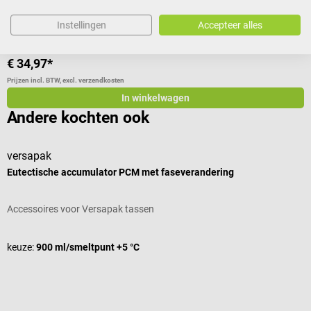
Instellingen
Accepteer alles
Varianten van
€ 28,98*
V
€ 34,97*
€
Prijzen incl. BTW, excl. verzendkosten
Pr
In winkelwagen
Andere kochten ook
versapak
D
Eutectische accumulator PCM met faseverandering
D
Accessoires voor Versapak tassen
V
G
keuze:
900 ml/smeltpunt +5 °C
k