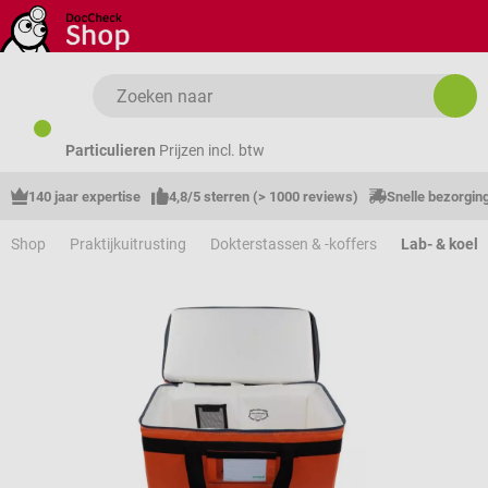
Ga naar de hoofdinhoud
Particulieren
Prijzen incl. btw
140 jaar expertise
4,8/5 sterren (> 1000 reviews)
Snelle bezorgin
Shop
Praktijkuitrusting
Dokterstassen & -koffers
Lab- & koel