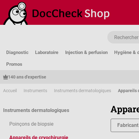
sser au contenu principal
Passer à la recherche
Passer à la navigation principale
Diagnostic
Laboratoire
Injection & perfusion
Hygiène & d
Promos
140 ans d'expertise
Accueil
Instruments
Instruments dermatologiques
Appareils 
Appare
Instruments dermatologiques
Poinçons de biopsie
Fabricant
Appareils de cryochirurgie