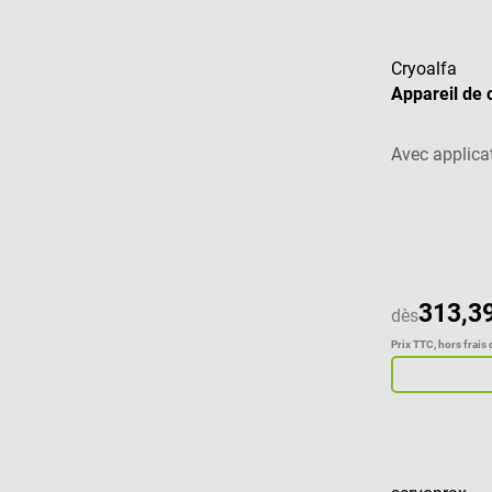
Cryoalfa
Appareil de 
Avec applicat
Note moyenne
313,39
dès
Prix TTC, hors frais 