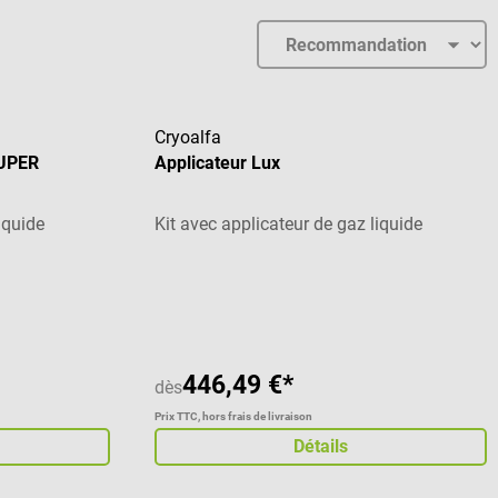
Cryoalfa
SUPER
Applicateur Lux
iquide
Kit avec applicateur de gaz liquide
toiles
446,49 €*
dès
Prix TTC, hors frais de livraison
Détails