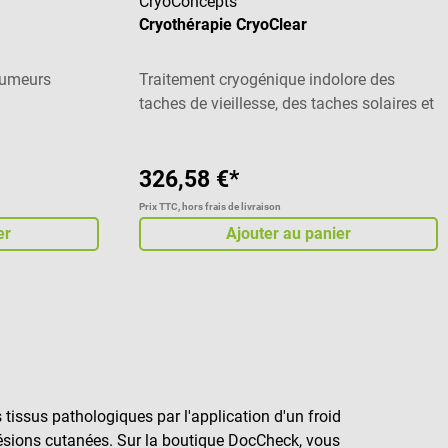
CryoConcepts
Cryothérapie CryoClear
tumeurs
Traitement cryogénique indolore des
taches de vieillesse, des taches solaires et
des taches cutanées
326,58 €*
Prix TTC, hors frais de livraison
er
Ajouter au panier
tissus pathologiques par l'application d'un froid
 lésions cutanées. Sur la boutique DocCheck, vous