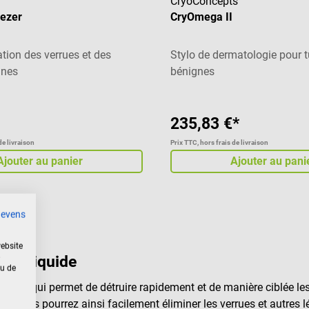
CryoConcepts
eezer
CryOmega II
ation des verrues et des
Stylo de dermatologie pour 
gnes
bénignes
235,83 €*
de livraison
Prix TTC, hors frais de livraison
Ajouter au panier
Ajouter au pani
gevens
ebsite
ote liquide
 u de
ogie qui permet de détruire rapidement et de manière ciblée les 
es, vous pourrez ainsi facilement éliminer les verrues et autres