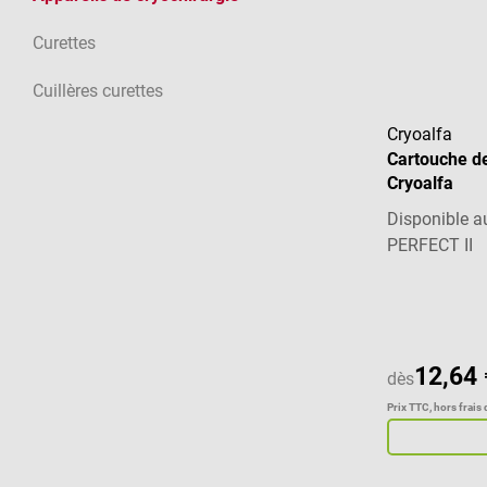
Curettes
Cuillères curettes
Cryoalfa
Cartouche de
Cryoalfa
Disponible a
PERFECT II
Note moyenne
12,64 
dès
Prix TTC, hors frais 