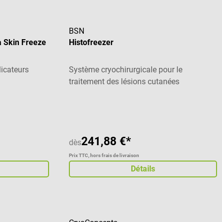
BSN
a Skin Freeze
Histofreezer
icateurs
Système cryochirurgicale pour le
traitement des lésions cutanées
iles
241,88 €*
dès
Prix TTC, hors frais de livraison
Détails