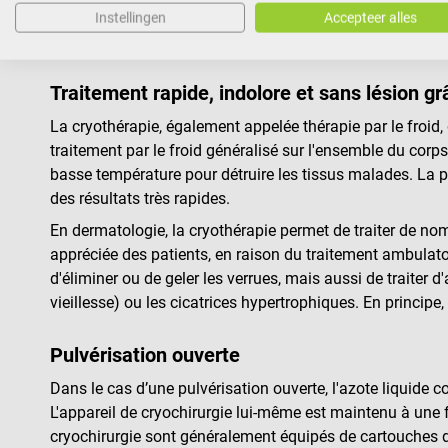
trouverez différents instruments cryothérapeutiques à us
Instellingen
Accepteer alles
autres modifications cutanées.
Traitement rapide, indolore et sans lésion gr
La cryothérapie, également appelée thérapie par le froid, d
traitement par le froid généralisé sur l'ensemble du corps
basse température pour détruire les tissus malades. La p
des résultats très rapides.
En dermatologie, la cryothérapie permet de traiter de no
appréciée des patients, en raison du traitement ambulat
d'éliminer ou de geler les verrues, mais aussi de traiter 
vieillesse) ou les cicatrices hypertrophiques. En princip
Pulvérisation ouverte
Dans le cas d’une pulvérisation ouverte, l'azote liquide c
L'appareil de cryochirurgie lui-même est maintenu à une f
cryochirurgie sont généralement équipés de cartouches d'a