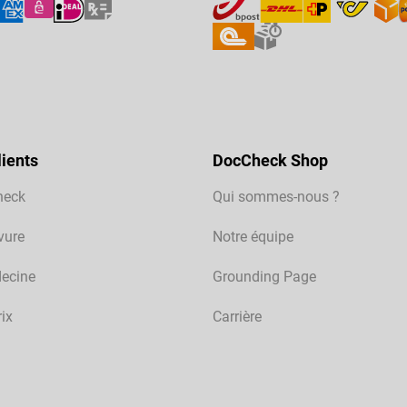
ients
DocCheck Shop
heck
Qui sommes-nous ?
vure
Notre équipe
ecine
Grounding Page
rix
Carrière