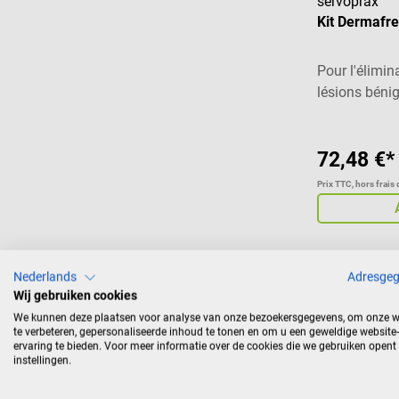
servoprax
Kit Dermafr
Pour l'élimin
lésions béni
72,48 €*
Prix TTC, hors frais 
Nederlands
Adresge
Wij gebruiken cookies
We kunnen deze plaatsen voor analyse van onze bezoekersgegevens, om onze w
te verbeteren, gepersonaliseerde inhoud te tonen en om u een geweldige website-
Cryochirurgie – La dermatologie par az
ervaring te bieden. Voor meer informatie over de cookies die we gebruiken opent
instellingen.
La cryochirurgie est un procédé thérapeutique en dermatol
extrême (glaçage). Avec les bons outils cryothérapeutiqu