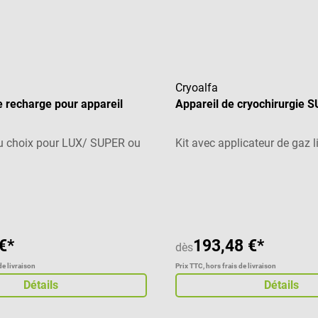
Cryoalfa
 recharge pour appareil
Appareil de cryochirurgie 
u choix pour LUX/ SUPER ou
Kit avec applicateur de gaz l
 de 4.86 sur 5 étoiles
Note moyenne de 4.5 sur 5 é
€*
193,48 €*
dès
de livraison
Prix TTC, hors frais de livraison
Détails
Détails