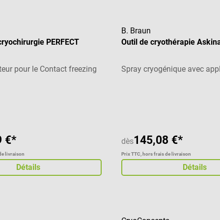
B. Braun
cryochirurgie PERFECT
Outil de cryothérapie Askin
eur pour le Contact freezing
Spray cryogénique avec appl
 de 3 sur 5 étoiles
Note moyenne de 5 sur 5 éto
 €*
145,08 €*
dès
de livraison
Prix TTC, hors frais de livraison
Détails
Détails