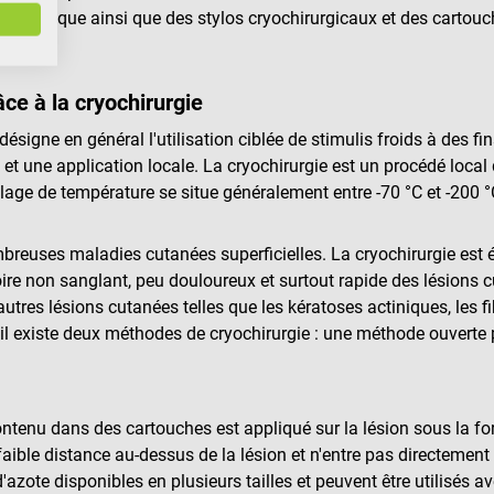
age unique ainsi que des stylos cryochirurgicaux et des cartouch
âce à la cryochirurgie
ésigne en général l'utilisation ciblée de stimulis froids à des fin
 et une application locale. La cryochirurgie est un procédé local
lage de température se situe généralement entre -70 °C et -200 °
mbreuses maladies cutanées superficielles. La cryochirurgie est
oire non sanglant, peu douloureux et surtout rapide des lésions
d'autres lésions cutanées telles que les kératoses actiniques, les
e, il existe deux méthodes de cryochirurgie : une méthode ouvert
ontenu dans des cartouches est appliqué sur la lésion sous la form
aible distance au-dessus de la lésion et n'entre pas directement 
zote disponibles en plusieurs tailles et peuvent être utilisés av